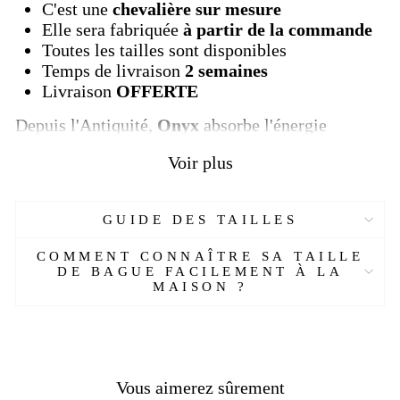
C'est une
chevalière sur mesure
Elle sera fabriquée
à partir de la commande
Toutes les tailles sont disponibles
Temps de livraison
2
semaines
Livraison
OFFERTE
Depuis l'Antiquité,
Onyx
absorbe l'énergie
négative.
Plus il absorbe de négativité, plus le
Voir plus
cristal devient sombre. On dit que Cléopâtre
portait de l'
Onyx
noir pour ses caractéristiques de
protection. Sentant une énergie négative, le cristal
GUIDE DES TAILLES
vibrerait, alertant la reine d'un danger
potentiel. En aidant à garder vos propres conseils,
COMMENT CONNAÎTRE SA TAILLE
Onyx
garde des souvenirs de ce qui arrive au
DE BAGUE FACILEMENT À LA
porteur et peut être utilisé pour la psychométrie.
MAISON ?
Découvrez nos autres produits dans la même
thématique en visitant notre collection
"
chevaliere argent
".
Vous aimerez sûrement
Plus de détails :