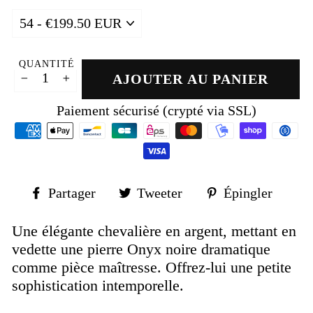
QUANTITÉ
AJOUTER AU PANIER
−
+
Paiement sécurisé (crypté via SSL)
Partager
Tweeter
Épin
Partager
Tweeter
Épingler
sur
sur
sur
Facebook
Twitter
Pinte
Une élégante chevalière en argent, mettant en
vedette une pierre Onyx noire dramatique
comme pièce maîtresse. Offrez-lui une petite
sophistication intemporelle.