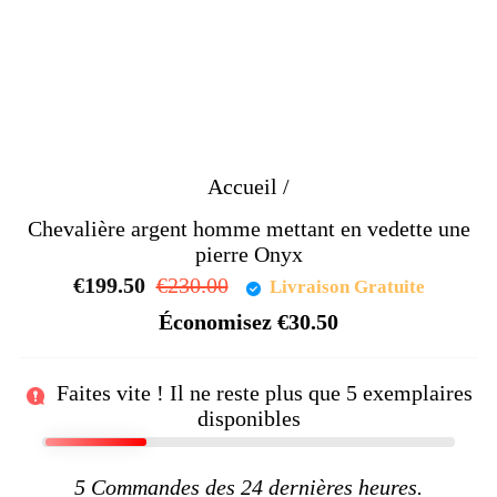
Accueil
/
Chevalière argent homme mettant en vedette une
pierre Onyx
€199.50
Prix
€230.00
Prix
Livraison Gratuite
régulier
réduit
Économisez
€30.50
Faites vite ! Il ne reste plus que
5
exemplaires
disponibles
5
Commandes des 24 dernières heures.