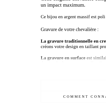
un impact maximum.
Ce bijou en argent massif est poli
Gravure de votre chevalière :
La gravure traditionnelle en cr
créons votre design en taillant pr
La gravure en surface
est similai
dessin plutôt que pour sceller. De
choix assez populaire pour la gravu
des bijoux fins.
L'arbre de vie :
L'arbre est considéré comme
un s
COMMENT CONNA
et spirituelles. Bien que l'arbre