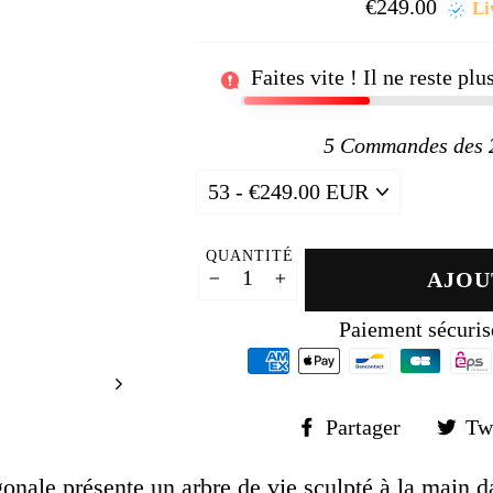
□
€249.00
Prix
Li
régul
Faites vite ! Il ne reste pl
5
Commandes des 24
QUANTITÉ
AJOU
−
+
Paiement sécuris
Partager
Partager
Tw
sur
Faceboo
gonale présente un arbre de vie sculpté à la main d