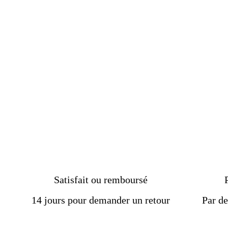
design arbre de vie forme
octogonale
€249.00
Satisfait ou remboursé
14 jours pour demander un retour
Par de