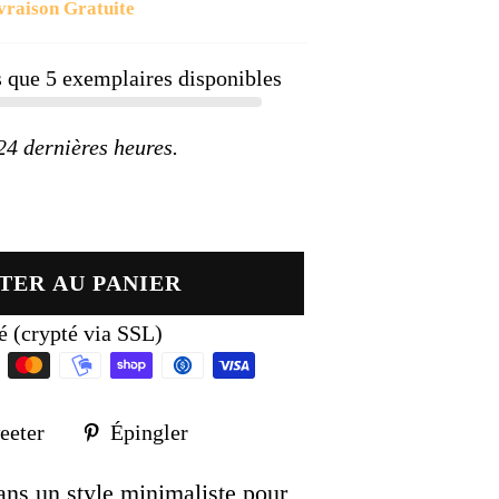
vraison Gratuite
ier
us que
5
exemplaires disponibles
 dernières heures.
TER AU PANIER
é (crypté via SSL)
Tweeter
Épingler
eeter
Épingler
sur
sur
k
Twitter
Pinterest
ans un style minimaliste pour