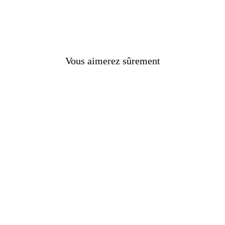
sieurs cultures.
Vous aimerez sûrement
rs
nes