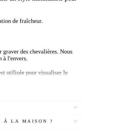
ation de fraîcheur.
r graver des chevalières. Nous
 à l'envers.
st utilisée pour visualiser le
que le design prenne vie. C'est un
 des alliances et ajouter un motif à
dans les philosophies religieuses
 À LA MAISON ?
existe des thèmes communs que le