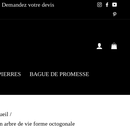
Demandez votre devis
Instagram
Faceboo
YouT
Pinte
SE CONN
PAN
PIERRES
BAGUE DE PROMESSE
ueil
/
n arbre de vie forme octogonale