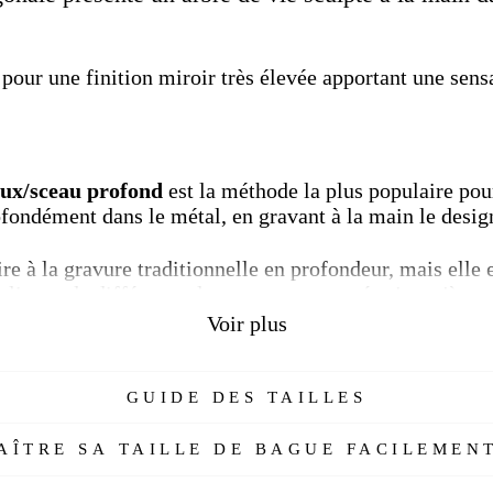
 pour une finition miroir très élevée apportant une sens
eux/sceau profond
est la méthode la plus populaire pou
ofondément dans le métal, en gravant à la main le design
re à la gravure traditionnelle en profondeur, mais elle e
s lignes de différentes largeurs sont coupées jusqu'à ce 
re et est souvent utilisé pour graver des initiales dans
Voir plus
GUIDE DES TAILLES
ymbole sacré, qui porte des significations importantes 
ÎTRE SA TAILLE DE BAGUE FACILEMENT
 de vie symbolise de nombreuses choses différentes, il 