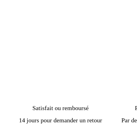
symbole de force et
d'équilibre
€149.00
Satisfait ou remboursé
14 jours pour demander un retour
Par de