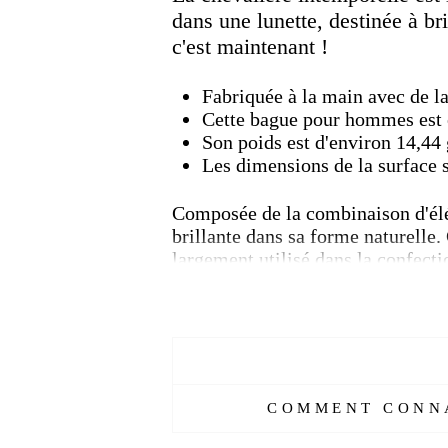
dans une lunette, destinée à br
c'est maintenant !
Fabriquée à la main avec de la
Cette bague pour hommes est e
Son poids est d'environ 14,4
Les dimensions de la surface
Composée de la combinaison d'élém
brillante dans sa forme naturelle.
largement utilisé dans la confectio
[Custom Product Tab]
Réf :
972693118-ET
Matière :
Argent
Genre :
Homme
Pierre :
Oeil de tigre
COMMENT CONNA
Couleur :
Argent, jaune
Taille :
48-72 mm