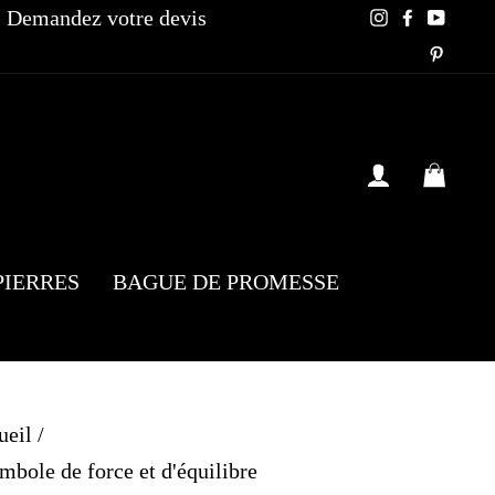
Demandez votre devis
Instagram
Faceboo
YouT
Pinte
SE CONN
PAN
PIERRES
BAGUE DE PROMESSE
ueil
/
mbole de force et d'équilibre