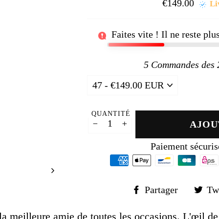
□
€149.00
Prix
Li
régul
Faites vite ! Il ne reste pl
5
Commandes des 24
QUANTITÉ
AJOU
−
+
Paiement sécuris
Partager
Partager
Tw
sur
Faceboo
la meilleure amie de toutes les occasions. L'œil de 