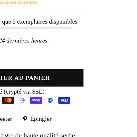
vraison Gratuite
ier
us que
5
exemplaires disponibles
 dernières heures.
TER AU PANIER
é (crypté via SSL)
Tweeter
Épingler
eeter
Épingler
sur
sur
k
Twitter
Pinterest
tigre de haute qualité sertie