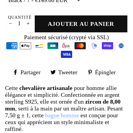
QUANTITÉ
AJOUTER AU PANIER
−
+
Paiement sécurisé (crypté via SSL)
Partager
Tweeter
Épin
Partager
Tweeter
Épingler
sur
sur
sur
Facebook
Twitter
Pinte
Cette
chevalière artisanale
pour homme allie
élégance et simplicité. Confectionnée en argent
sterling S925, elle est ornée d'un
zircon de 8,00
mm
, serti à la main par un maître artisan. Pesant
7,50 g ± 1, cette
bague homme
est conçue pour
ceux qui apprécient un style minimaliste et
raffiné.