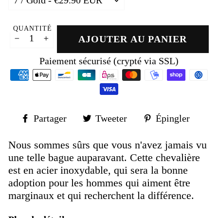
QUANTITÉ
AJOUTER AU PANIER
−
+
Paiement sécurisé (crypté via SSL)
Partager
Tweeter
Épin
Partager
Tweeter
Épingler
sur
sur
sur
Facebook
Twitter
Pinte
Nous sommes sûrs que vous n'avez jamais vu
une telle bague auparavant. Cette chevalière
est en acier inoxydable, qui sera la bonne
adoption pour les hommes qui aiment être
marginaux et qui recherchent la différence.