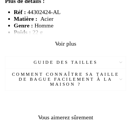
Plus de détails :
Réf :
44302424-AL
Matière :
Acier
Genre :
Homme
Poids :
22 g
Pierre :
Sans
Voir plus
Couleur :
Gris, jaune
Taille :
7-13 US
Livraison
OFFERTE
GUIDE DES TAILLES
Délais de livraison :
2 semaines
COMMENT CONNAÎTRE SA TAILLE
DE BAGUE FACILEMENT À LA
MAISON ?
Vous aimerez sûrement