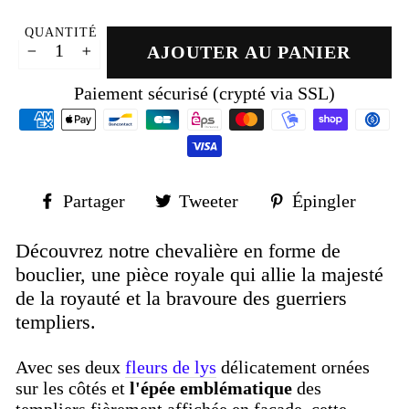
QUANTITÉ
AJOUTER AU PANIER
−
+
Paiement sécurisé (crypté via SSL)
Partager
Tweeter
Épin
Partager
Tweeter
Épingler
sur
sur
sur
Facebook
Twitter
Pinte
Découvrez notre chevalière en forme de
bouclier, une pièce royale qui allie la majesté
de la royauté et la bravoure des guerriers
templiers.
Avec ses deux
fleurs de lys
délicatement ornées
sur les côtés et
l'épée emblématique
des
templiers fièrement affichée en façade, cette