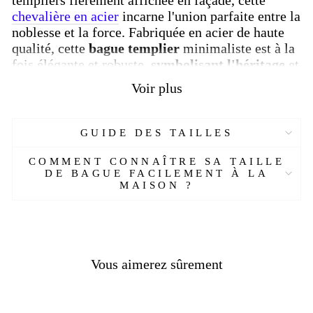
chevalière en acier
incarne l'union parfaite entre la
noblesse et la force. Fabriquée en acier de haute
qualité, cette
bague templier
minimaliste est à la
fois élégante et robuste,
symbolisant l'héritage
et
la puissance des templiers à travers les âges.
Voir plus
Ajoutez une
touche d'histoire
et de distinction à
votre style avec cette
chevalière homme
unique,
GUIDE DES TAILLES
parfaite pour ceux qui recherchent à la fois
l'élégance et la
symbolique
dans leurs accessoires.
COMMENT CONNAÎTRE SA TAILLE
DE BAGUE FACILEMENT À LA
Caractéristiques :
MAISON ?
Réf :
12556486-AL
Matière :
Acier
Pierre :
Sans
Poids :
4- 7 gr
Vous aimerez sûrement
Couleur :
Argent
Taille :
5 à 10 mm US
Livraison standard
OFFERTE !