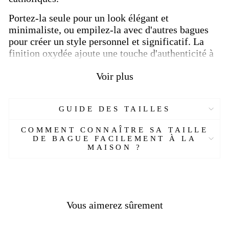
Portez-la seule pour un look élégant et
minimaliste, ou empilez-la avec d'autres bagues
pour créer un style personnel et significatif. La
finition oxydée ajoute une touche d'authenticité à
cette magnifique
chevalière en croix en argent
Voir plus
massif
.
Cette chevalière en argent massif est un cadeau
inoubliable pour toutes les occasions, que ce soit
GUIDE DES TAILLES
une première communion, un mariage, un
anniversaire ou simplement pour surprendre
COMMENT CONNAÎTRE SA TAILLE
DE BAGUE FACILEMENT À LA
quelqu'un de spécial avec un bijou de sa foi
MAISON ?
préférée.
Ajoutez une touche de spiritualité et de beauté
intemporelle
à votre collection de bijoux avec
notre chevalière chrétienne en argent massif.
Vous aimerez sûrement
Commandez dès maintenant et offrez un cadeau
qui sera chéri pour sa signification profonde et son