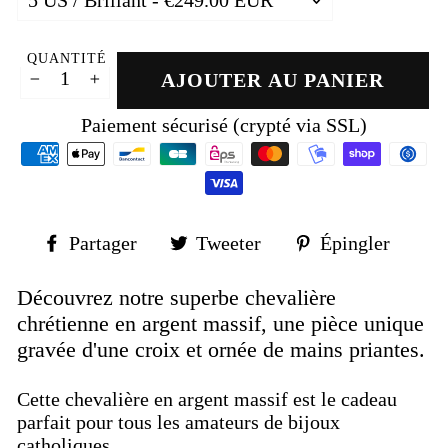
QUANTITÉ
AJOUTER AU PANIER
−
+
Paiement sécurisé (crypté via SSL)
Partager
Tweeter
Épin
Partager
Tweeter
Épingler
sur
sur
sur
Facebook
Twitter
Pinte
Découvrez notre superbe chevalière
chrétienne en argent massif, une pièce unique
gravée d'une croix et ornée de mains priantes.
Cette chevalière en argent massif est le cadeau
parfait pour tous les amateurs de bijoux
catholiques.