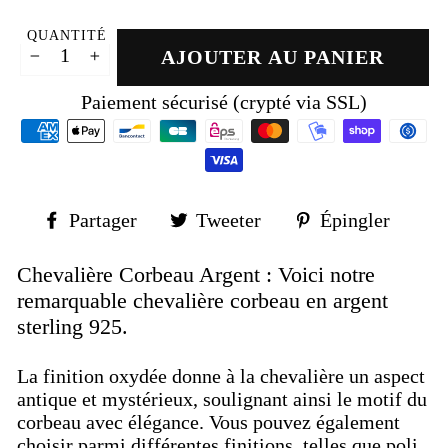
QUANTITÉ
AJOUTER AU PANIER
−
+
Paiement sécurisé (crypté via SSL)
Partager
Tweeter
Épin
Partager
Tweeter
Épingler
sur
sur
sur
Facebook
Twitter
Pinte
Chevalière Corbeau Argent : Voici notre
remarquable chevalière corbeau en argent
sterling 925.
La finition oxydée donne à la chevalière un aspect
antique et mystérieux, soulignant ainsi le motif du
corbeau avec élégance. Vous pouvez également
choisir parmi différentes finitions, telles que poli,