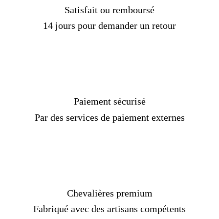
Timbre :
925
Satisfait ou remboursé
Diamètre de l’anneau :
0,78 pouce (2,00 cm)
Poids :
11-12 g
14 jours pour demander un retour
Taille de la bague :
5 US à 16 US"
Délais de livraison :
2 semaines
[/Custom Product Tab]
Paiement sécurisé
Par des services de paiement externes
Chevalières premium
Fabriqué avec des artisans compétents