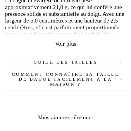
La bague chevalière de corbeau pèse
approximativement 21,0 g, ce qui lui confère une
présence solide et substantielle au doigt. Avec une
largeur de 5,0 centimètres et une hauteur de 2,5
centimètres, elle est parfaitement proportionnée
pour attirer l'attention et susciter l'admiration.
Voir plus
Le corbeau, symbole puissant et mystérieux, revêt
une signification profonde lorsqu'il est porté en
forme de
chevalière
. Il est associé à la sagesse, à
GUIDE DES TAILLES
l'intelligence et à la transformation. Cette bague
incarne la force et la liberté du
corbeau
, rappelant
COMMENT CONNAÎTRE SA TAILLE
à celui qui la porte sa propre capacité à se
DE BAGUE FACILEMENT À LA
MAISON ?
réinventer et à surmonter les défis.
En plus de sa signification symbolique,
cette
bague chevalière de corbeau
est également
un véritable bijou d'exception. Son design élégant
et détaillé captivera les regards et attirera les
Vous aimerez sûrement
compliments. Que vous soyez un collectionneur
passionné de pièces uniques ou simplement à la