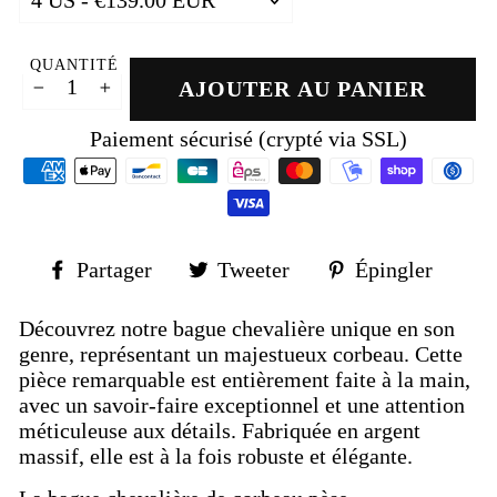
QUANTITÉ
AJOUTER AU PANIER
−
+
Paiement sécurisé (crypté via SSL)
Partager
Tweeter
Épin
Partager
Tweeter
Épingler
sur
sur
sur
Facebook
Twitter
Pinte
Découvrez notre bague chevalière unique en son
genre, représentant un majestueux corbeau. Cette
pièce remarquable est entièrement faite à la main,
avec un savoir-faire exceptionnel et une attention
méticuleuse aux détails. Fabriquée en argent
massif, elle est à la fois robuste et élégante.