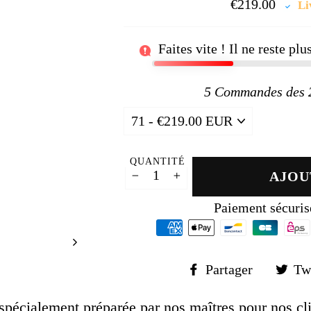
□
€219.00
Prix
Li
régul
Faites vite ! Il ne reste pl
5
Commandes des 24
QUANTITÉ
AJOU
−
+
Paiement sécuris
Partager
Partager
Tw
sur
Faceboo
pécialement préparée par nos maîtres pour nos clie