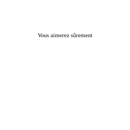
AMIQUE
"
Vous aimerez sûrement
 !
nes