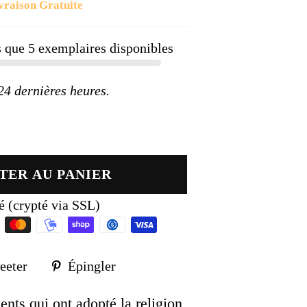
vraison Gratuite
ier
us que
5
exemplaires disponibles
 dernières heures.
TER AU PANIER
é (crypté via SSL)
Tweeter
Épingler
eeter
Épingler
sur
sur
k
Twitter
Pinterest
nts qui ont adopté la religion