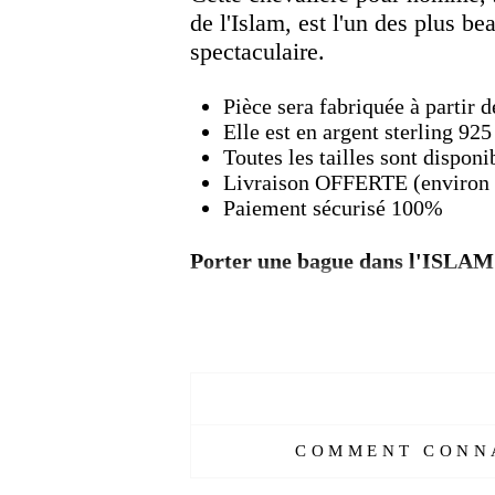
de l'Islam, est l'un des plus be
spectaculaire.
Pièce sera fabriquée à partir
Elle est en argent sterling 925
Toutes les tailles sont disponi
Livraison OFFERTE (environ 
Paiement sécurisé 100%
Porter une bague dans l'ISLAM
Porter une
chevalière
e
n argent
e
argent. Il est rapporté par Anas: L
Prophète (saas): "Ils n'accepteront
argent. Et la broderie dessus se c
Hulefa-yı Raşidin avait égalem
COMMENT CONNA
Bakr a été utilisée par Hz. Umar 