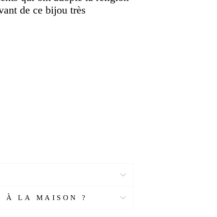
vant de ce bijou très
saas) portait une bague en
 et Najasi. Il a été dit au
) fit fabriquer une bague en
mmad".
ru Allahu) sur l'anneau d'Abu
 À LA MAISON ?
`tebirunne house letendemun).