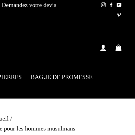
Demandez votre devis
Instagram
Faceboo
YouT
Pinte
SE CONN
PAN
PIERRES
BAGUE DE PROMESSE
ueil
/
que pour les hommes musulmans