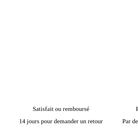
islamique pour les hommes
musulmans
€219.00
Satisfait ou remboursé
14 jours pour demander un retour
Par de