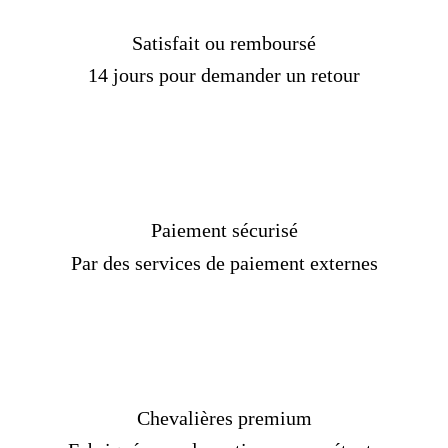
Livraison
OFFERTE
Délais de livraison :
2 semaines
Satisfait ou remboursé
14 jours pour demander un retour
Paiement sécurisé
Par des services de paiement externes
Chevalières premium