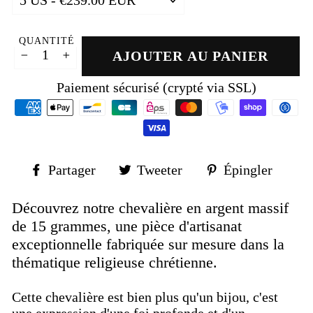
QUANTITÉ
AJOUTER AU PANIER
−
+
Paiement sécurisé (crypté via SSL)
Partager
Tweeter
Épin
Partager
Tweeter
Épingler
sur
sur
sur
Facebook
Twitter
Pinte
Découvrez notre chevalière en argent massif
de 15 grammes, une pièce d'artisanat
exceptionnelle fabriquée sur mesure dans la
thématique religieuse chrétienne.
Cette chevalière est bien plus qu'un bijou, c'est
une expression d'une foi profonde et d'un