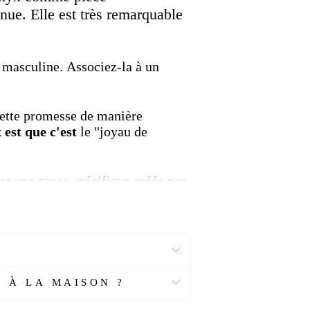
enue. Elle
est très remarquable
t masculine.
Associez-la à un
ette promesse de manière
 est que c'est
le "joyau de
ar une cause spécifique créée par
») a déclenché un certain
é au fil du temps.
e".
C'est le concept du karma.
Il
ma, des actions que vous avez
 À LA MAISON ?