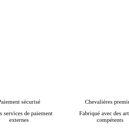
erre d'onyx régule votre karma, clarifie votre esprit e
Paiement sécurisé
Chevalières prem
nes
s services de paiement
Fabriqué avec des art
externes
compétents