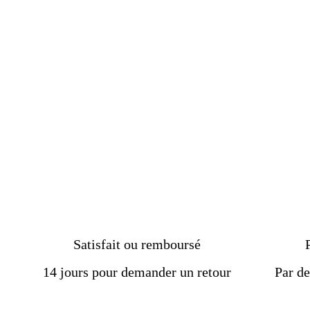
pour hommes exquise l'onyx
douleur et votre tristesse.
noir
Essentiellement, ce chapelet en pi
€129.00
protectrice.
Plus de détails :
Réf :
43072260-AL
Matière :
Argent
Genre :
Homme
Pierre :
Onyx
Couleur :
Argent, noir
Poids :
6 g
Taille :
54-67 mm
Livraison
OFFERTE
Satisfait ou remboursé
Délais de livraison :
2 semai
14 jours pour demander un retour
Par de