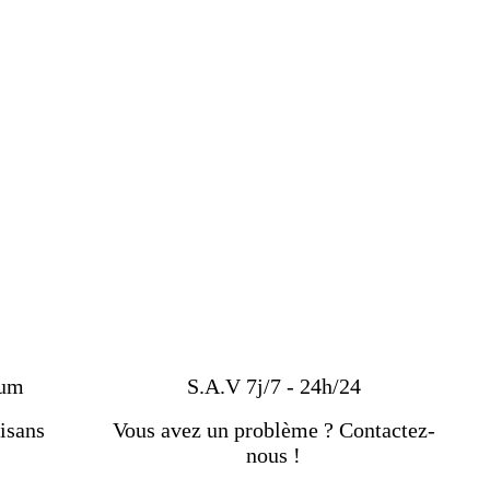
t agit comme une amulette
ium
S.A.V 7j/7 - 24h/24
isans
Vous avez un problème ? Contactez-
nous !