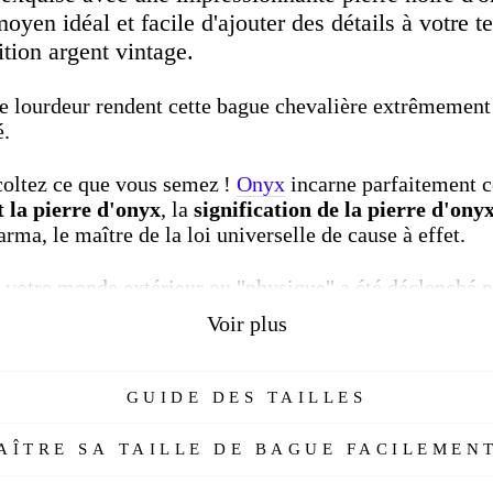
oyen idéal et facile d'ajouter des détails à votre t
nition argent vintage.
 de lourdeur rendent cette bague chevalière extrêmemen
é.
coltez ce que vous semez !
Onyx
incarne parfaitement c
t la
pierre d'onyx
,
la
signification de la pierre d'onyx
rma, le maître de la loi universelle de cause à effet.
votre monde extérieur ou "physique" a été déclenché p
Chaque pensée, parole ou action de votre part (« cause 
Voir plus
es « effets », qui se sont incorporées dans votre réalit
nergie que vous obtenez en retour, "bonne" ou "mauvais
GUIDE DES TAILLES
 à tirer de votre réincarnation actuelle en raison du kar
res.
ÎTRE SA TAILLE DE BAGUE FACILEMENT