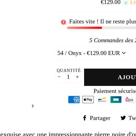
□
€129.00
Prix
Li
régul
Faites vite ! Il ne reste pl
5
Commandes des 24
QUANTITÉ
AJOU
−
+
Paiement sécuris
Partager
Partager
Tw
sur
Faceboo
exquise avec une impressionnante pierre noire d