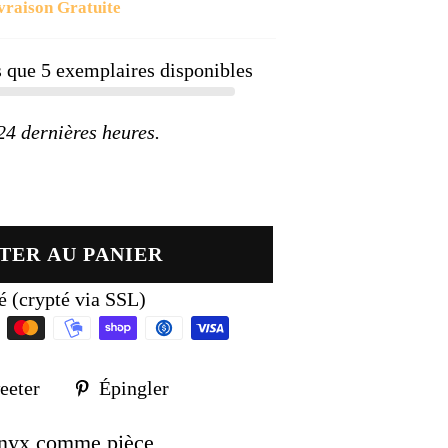
vraison Gratuite
ier
us que
5
exemplaires disponibles
 dernières heures.
TER AU PANIER
é (crypté via SSL)
Tweeter
Épingler
eeter
Épingler
sur
sur
k
Twitter
Pinterest
'onyx comme pièce