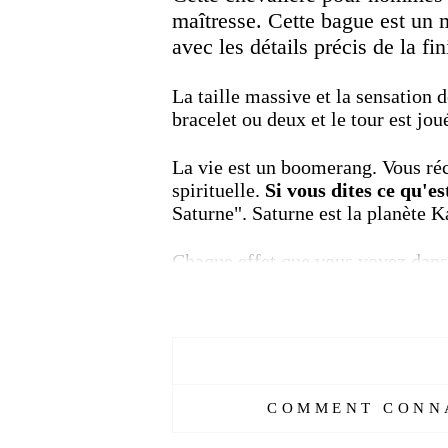
maîtresse.
Cette bague est un m
avec les détails précis de la fi
La taille massive et la sensation
bracelet ou deux et le tour est jou
La vie est un boomerang.
Vous ré
spirituelle.
Si
vous dites
ce qu'es
Saturne".
Saturne est la planète Ka
Chaque effet que vous voyez dans 
votre monde mental ou intérieur.
ensemble de manifestations, appelé
L'énergie que vous mettez est l'é
peut y avoir des leçons difficiles
entreprises dans des vies antérieu
COMMENT CONNA