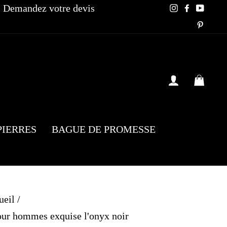
Demandez votre devis
Instagram
Faceboo
YouT
Pinte
SE CONN
PAN
PIERRES
BAGUE DE PROMESSE
ueil
/
our hommes exquise l'onyx noir