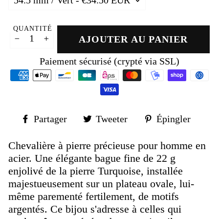
QUANTITÉ
AJOUTER AU PANIER
−
+
Paiement sécurisé (crypté via SSL)
Partager
Tweeter
Épin
Partager
Tweeter
Épingler
sur
sur
sur
Facebook
Twitter
Pinte
Chevalière à pierre précieuse pour homme en
acier.
Une élégante bague fine de 22 g
enjolivé de la pierre Turquoise, installée
majestueusement sur un plateau ovale, lui-
même parementé fertilement, de motifs
argentés. Ce bijou
s'adresse à celles qui