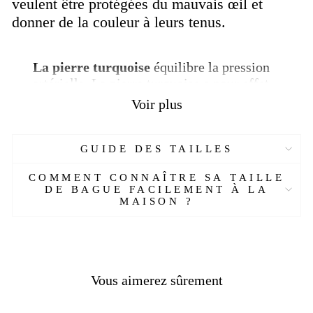
veulent être protégées du mauvais œil et
donner de la couleur à leurs tenus.
La pierre turquoise
équilibre la pression
artérielle. La pierre turquoise a pour effet
de garder une personne jeune et énergique.
Voir plus
La pierre turquoise renforce le système
immunitaire. Elle améliore le pouvoir de la
raison et de la logique. Elle nous aide à
GUIDE DES TAILLES
surmonter nos soucis. Elle est bonne pour
COMMENT CONNAÎTRE SA TAILLE
le système digestif. De plus, la pierre
DE BAGUE FACILEMENT À LA
turquoise a un effet calmant sur la
MAISON ?
personne. Découvrez nos autres bagues
dans la collection "
Chevalière Homme
".
Caractéristiques :
Vous aimerez sûrement
Matière :
Acier
Genre :
Homme