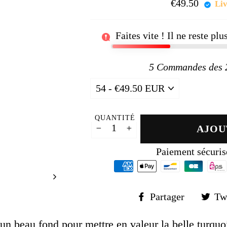
□
€49.50
Prix
Liv
régul
Faites vite ! Il ne reste pl
5
Commandes des 24
QUANTITÉ
AJOU
−
+
Paiement sécuris
Partager
Partager
Tw
sur
Faceboo
e un beau fond pour mettre en valeur la belle turquo