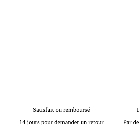
avec pierre bienveillance
turquoise
€49.50
Satisfait ou remboursé
14 jours pour demander un retour
Par de