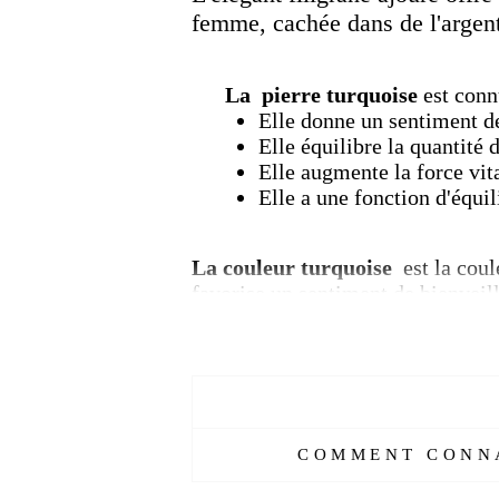
femme,
cachée dans de l'argent
La
pierre
turquoise
est conn
Elle donne un sentiment de
Elle équilibre la quantité 
Elle augmente la force vit
Elle a une fonction d'équil
La couleur turquoise
est la cou
favorise un sentiment de bienveil
Le bleu turquoise est une couleur
domaines, de l'architecture aux te
l'architecture turque.
La turquois
médicaux tels que les hôpitaux et 
COMMENT CONNA
La pierre turquoise tire son sens 