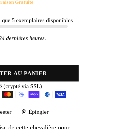
raison Gratuite
ier
us que
5
exemplaires disponibles
 dernières heures.
TER AU PANIER
é (crypté via SSL)
Tweeter
Épingler
eeter
Épingler
sur
sur
k
Twitter
Pinterest
ise de cette chevalière pour