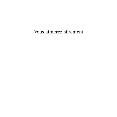
Vous aimerez sûrement
 !
s
nes