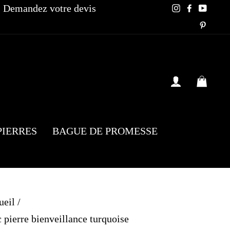
Demandez votre devis
Instagram
Faceboo
YouT
Pinte
SE CONN
PAN
PIERRES
BAGUE DE PROMESSE
ueil
/
pierre bienveillance turquoise