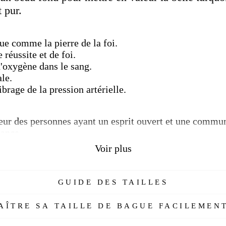
 pur.
ue comme la pierre de la foi.
 réussite et de foi.
d'oxygène dans le sang.
ale.
ibrage de la pression artérielle.
leur des personnes ayant un esprit ouvert et une commun
lance.
Voir plus
 avec des nuances entre le vert et le bleu, qui est fré
xtiles. Elle est fréquemment utilisée dans la productio
e
, l'une des couleurs froides, est la couleur la plus pr
GUIDE DES TAILLES
les cliniques en raison de son effet calmant.
ÎTRE SA TAILLE DE BAGUE FACILEMENT
du dicton "bleu turc".
C'est un mot dérivé de la prononci