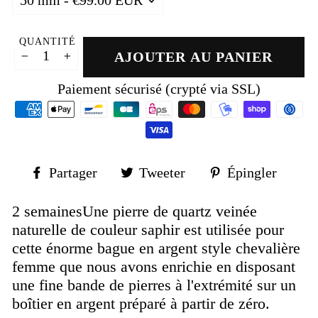
QUANTITÉ
AJOUTER AU PANIER
−
+
Paiement sécurisé (crypté via SSL)
Partager
Tweeter
Épin
Partager
Tweeter
Épingler
sur
sur
sur
Facebook
Twitter
Pinte
2 semainesUne pierre de quartz veinée
naturelle de couleur saphir est utilisée pour
cette énorme bague en argent style chevalière
femme que nous avons enrichie en disposant
une fine bande de pierres à l'extrémité sur un
boîtier en argent préparé à partir de zéro.