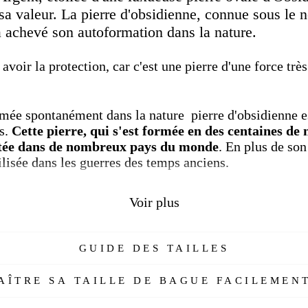
 sa valeur. La pierre d'obsidienne, connue sous le 
achevé son autoformation dans la nature.
voir la protection, car c'est une pierre d'une force très
ée spontanément dans la nature pierre d'obsidienne es
ns.
Cette pierre, qui s'est formée en des centaines de
oitée dans de nombreux pays du monde
. En plus de so
ilisée dans les guerres des temps anciens.
Voir plus
 des pierres les plus précieuses au monde
, est utilis
e à des fins différentes depuis les civilisations ancienne
 volcan. Qu'est-ce que la pierre d'obsidienne, où et com
GUIDE DES TAILLES
e ?" Nous avons compilé les fonctionnalités et les ava
ÎTRE SA TAILLE DE BAGUE FACILEMENT
idienne ?