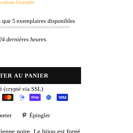
raison Gratuite
ier
us que
5
exemplaires disponibles
 dernières heures.
TER AU PANIER
é (crypté via SSL)
Tweeter
Épingler
eeter
Épingler
sur
sur
k
Twitter
Pinterest
ienne noire. Le bijou est forgé