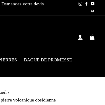
Demandez votre devis
Instagram
Faceboo
YouT
Pinte
SE CONN
PAN
PIERRES
BAGUE DE PROMESSE
ueil
/
pierre volcanique obsidienne