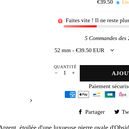
□
€39.50
Prix
Liv
régul
Faites vite ! Il ne reste pl
5
Commandes des 24
QUANTITÉ
AJOU
−
+
Paiement sécuris
Partager
Partager
Tw
sur
Faceboo
rgent, étoilée d'une luxueuse pierre ovale d'Obsid