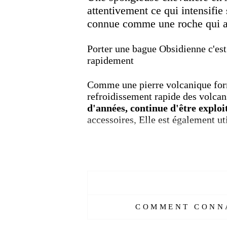
attentivement ce qui intensifie
connue comme une roche qui a 
Porter une bague Obsidienne c'est a
rapidement
Comme une pierre volcanique form
refroidissement rapide des volca
d'années, continue d'être expl
accessoires, Elle est également ut
"La pierre d'obsidienne,
l'une
Cette pierre, qui a été utilisé
jours, sort de la formation du
Comment la pierre d'obsidienn
COMMENT CONNA
Qu'est-ce que la pierre d'obs