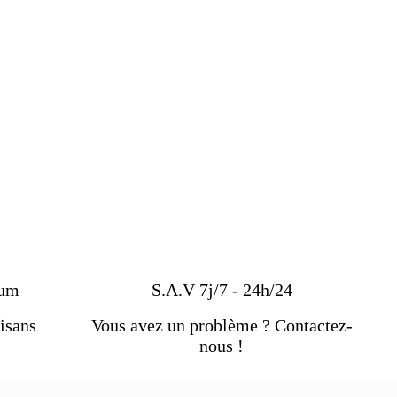
pierre d'obsidienne.
En même
ur.
De plus, s'il est repeint, il est
nchante qu'elle est considérée au
e même temps, les pierres
, la pierre d'obsidienne peut être
r et le bleu et le rouge, ainsi que
vilisations anciennes comme
 les bagues ou
les chevalières
et
ium
S.A.V 7j/7 - 24h/24
isans
Vous avez un problème ? Contactez-
e raison, il est largement
nous !
 nombreux autres avantages.