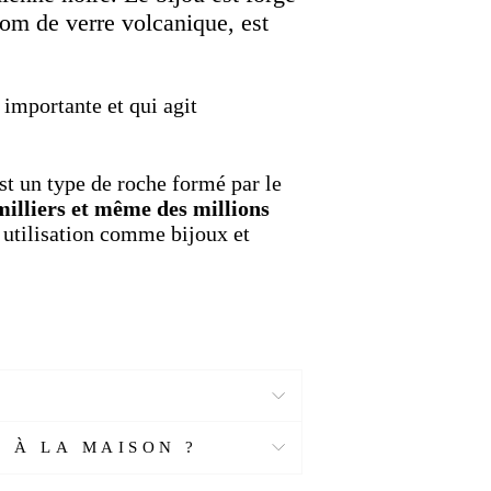
nom de verre volcanique, est
 importante et qui agit
t un type de roche formé par le
 milliers et même des millions
n utilisation comme bijoux et
ée dans de nombreux domaines.
s et anciennes jusqu'à nos
ment la trouve-t-on ?
ntages pour vous.
 À LA MAISON ?