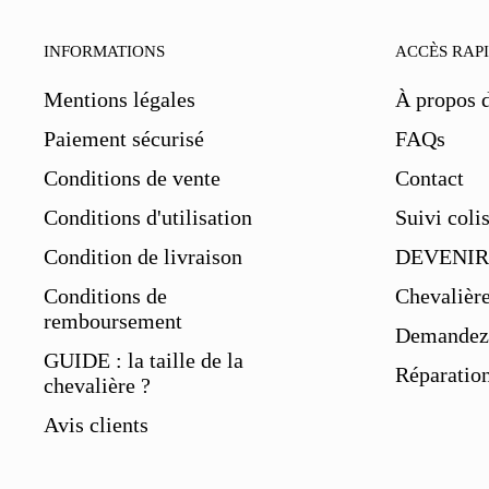
Réduit le stress grâce à son p
Calme ces situations de person
INFORMATIONS
ACCÈS RAP
Donne confiance en soi et cou
Encourage la pensée rationnell
Mentions légales
À propos 
Aide à réduire les douleurs mu
Ouvre les perceptions afin que
Paiement sécurisé
FAQs
Nettoie le foie.
Conditions de vente
Contact
De cette façon, avec ses nombreus
Conditions d'utilisation
Suivi coli
les plus précieuses.
La pierre d'o
Condition de livraison
DEVENIR
Caractéristiques :
Conditions de
Chevalièr
remboursement
Demandez 
Matière :
Argent 925
GUIDE : la taille de la
Genre :
Femme
Réparation
chevalière ?
Pierre :
Pierre d'
obsidienne
Couleur :
Argent,noire
Avis clients
Poids environ :
8
.8 g
Tailles :
Sur mesure