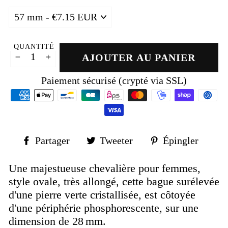
QUANTITÉ
AJOUTER AU PANIER
−
+
Paiement sécurisé (crypté via SSL)
Partager
Tweeter
Épin
Partager
Tweeter
Épingler
sur
sur
sur
Facebook
Twitter
Pinte
Une majestueuse chevalière pour femmes,
style ovale, très allongé, cette bague surélevée
d'une pierre verte cristallisée, est côtoyée
d'une périphérie phosphorescente, sur une
dimension de 28 mm.