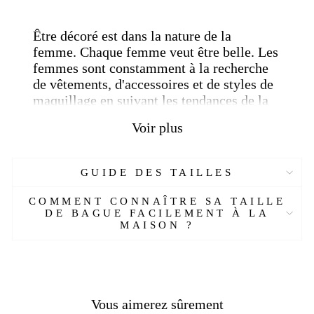
Être décoré est dans la nature de la
femme.
Chaque femme veut être belle.
Les
femmes sont constamment à la recherche
de vêtements, d'accessoires et de styles de
maquillage en suivant les tendances de la
mode afin de trouver celle qui convient le
Voir plus
mieux pour se rendre plus attrayantes et
plus belles.
En fait, être décoré est une quête à la fois
GUIDE DES TAILLES
historique et universelle.
Découvrez nos autres modèles en visitant
COMMENT CONNAÎTRE SA TAILLE
notre collection "
Chevalière Femme
" .
DE BAGUE FACILEMENT À LA
MAISON ?
Caractéristiques :
Réf :
3589652
-AL
Matière :
Alliage
Vous aimerez sûrement