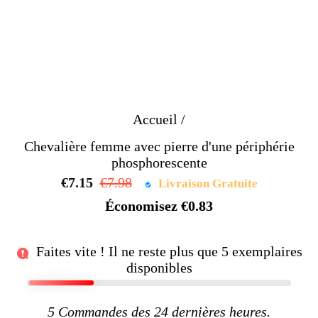
Accueil
/
Chevalière femme avec pierre d'une périphérie
phosphorescente
€7.15
Prix
€7.98
Prix
Livraison Gratuite
régulier
réduit
Économisez
€0.83
Faites vite ! Il ne reste plus que
5
exemplaires
disponibles
5
Commandes des 24 dernières heures.