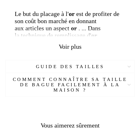
Le but du placage à l'
or
est de profiter de
son coût bon marché en donnant
aux articles un aspect
or
. ... Dans
la technique de remplissage d'
or
,
l' épaisseur de la couche d'
or
à
Voir plus
appliquer varie en fonction du poids et des
dimensions de l'article à revêtir . Une fine
couche d'
or est
utilisée dans la méthode de
GUIDE DES TAILLES
placage à l'
or
laminé
COMMENT CONNAÎTRE SA TAILLE
DE BAGUE FACILEMENT À LA
[Custom Product Tab]
MAISON ?
Réf :
14392017-
AL
Matière :
Argent, plaqué or
Genre :
Femme
Vous aimerez sûrement
Pierre
: Zircon
Poids :
5.5
g
Taille :
Sur mesure