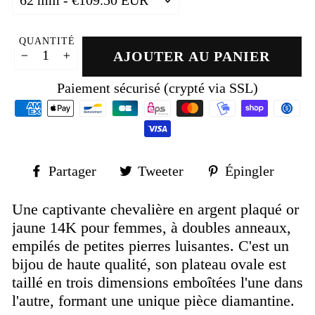
QUANTITÉ
AJOUTER AU PANIER
−
+
Paiement sécurisé (crypté via SSL)
Partager
Tweeter
Épin
Partager
Tweeter
Épingler
sur
sur
sur
Facebook
Twitter
Pinte
Une captivante chevalière en argent plaqué or
jaune 14K pour femmes, à doubles anneaux,
empilés de petites pierres luisantes. C'est un
bijou de haute qualité, son plateau ovale est
taillé en trois dimensions emboîtées l'une dans
l'autre, formant une unique pièce diamantine.