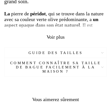
grand soin.
La
pierre de
péridot
, qui se trouve dans la nature
avec sa couleur verte olive prédominante, a
un
aspect opaque dans son état naturel
. Il est
également possible de dire qu'il aura une
apparence beaucoup plus claire et plus douce après
Voir plus
le traitement. Les couleurs rouges, marron et miel
font partie des autres couleurs de cette
pierre.
Cette pierre, représentée parmi les
GUIDE DES TAILLES
pierres précieuses
et très appréciée des
COMMENT CONNAÎTRE SA TAILLE
collectionneurs, a une grande importance pour les
DE BAGUE FACILEMENT À LA
gens avec ses avantages.
MAISON ?
Dans quels pays la pierre péridot est-elle
extraite ?
Vous aimerez sûrement
Sa patrie est connue sous le nom des États-Unis
d'Amérique et l'une des régions où elle est la plus