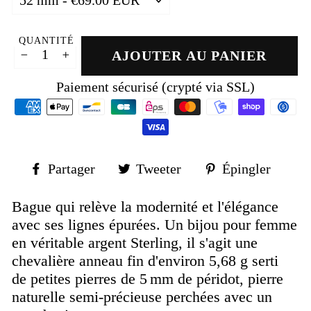
QUANTITÉ
AJOUTER AU PANIER
−
+
Paiement sécurisé (crypté via SSL)
Partager
Tweeter
Épin
Partager
Tweeter
Épingler
sur
sur
sur
Facebook
Twitter
Pinte
Bague qui relève la modernité et l'élégance
avec ses lignes épurées. Un bijou pour femme
en véritable argent Sterling, il s'agit une
chevalière anneau fin d'environ 5,68 g serti
de petites pierres de 5 mm de péridot, pierre
naturelle semi-précieuse perchées avec un