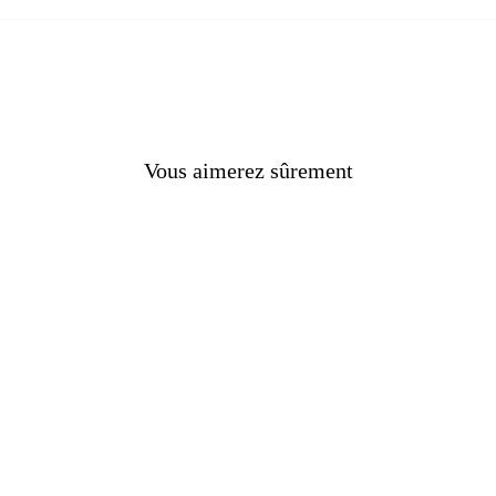
ntale.
elles.
té ressentie.
avenir.
Vous aimerez sûrement
on homme-femme.
 son énergie.
dépendances.
vais œil.
 le stress.
use .
t de l'obésité.
culier sur les dents.