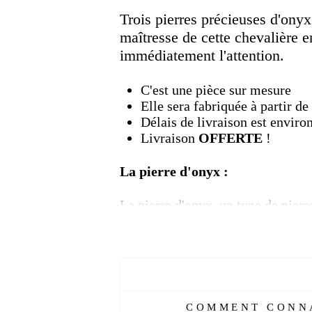
Trois pierres précieuses d'ony
maîtresse de cette chevalière en
immédiatement l'attention.
C'est une pièce sur mesure
Elle sera fabriquée à partir 
Délais de livraison est enviro
Livraison
OFFERTE
!
La pierre d'onyx :
La pierre d'onyx, un type de pier
avec de nombreuses couches de cou
(roche constituée de cristaux dont 
Les couches d'Onyx, qui sont génér
blanc au noir. Il a également été 
COMMENT CONNA