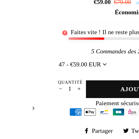
□
€59.00
Prix
€79.00
P
régulier
r
Économi
Faites vite ! Il ne reste pl
5
Commandes des 24
QUANTITÉ
AJOU
−
+
Paiement sécuris
Partager
Partager
Tw
sur