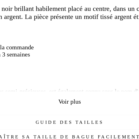
Faceboo
x noir
brillant habilement placé au centre
, dans un c
 argent. La pièce présente un motif tissé argent éti
de la commande
n 3 semaines
res semi-précieuses, est également connu sous le nom d'a
leurs différentes, incluses dans le groupe des quartz 
Voir plus
les grains sont trop petits pour être vus à l'œil nu).
alement de couleur noire, sont très diverses. Il peut êt
GUIDE DES TAILLES
vu dans des onyx de couleur bleue et verte.
ÎTRE SA TAILLE DE BAGUE FACILEMENT