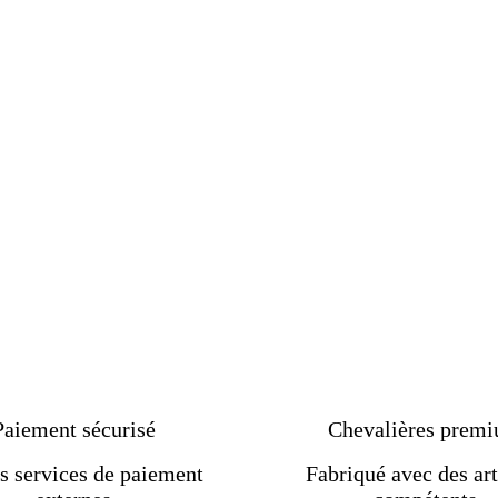
 !
nes
Paiement sécurisé
Chevalières prem
s services de paiement
Fabriqué avec des art