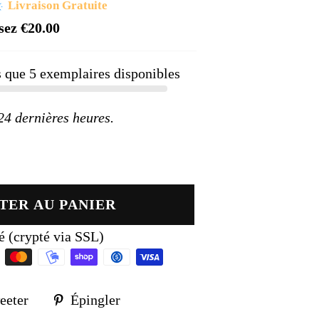
rix
Livraison Gratuite
éduit
sez
€20.00
us que
5
exemplaires disponibles
 dernières heures.
TER AU PANIER
é (crypté via SSL)
Tweeter
Épingler
eeter
Épingler
sur
sur