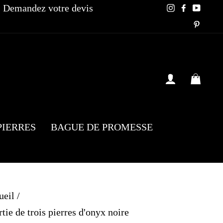
Demandez votre devis
Instagram
Faceboo
YouT
Pinte
SE CONN
PAN
PIERRES
BAGUE DE PROMESSE
ueil
/
ie de trois pierres d'onyx noire