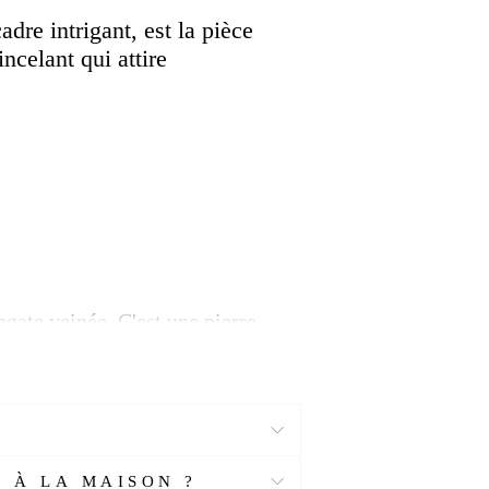
k
Twitter
Pinterest
adre intrigant, est la pièce
ncelant qui attire
gate veinée. C'est une pierre
comme une "cryptocristalline"
re de différentes couleurs, du
 À LA MAISON ?