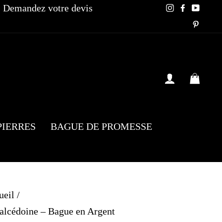
Demandez votre devis
Instagram
Faceboo
YouT
Pinte
SE CONN
PAN
PIERRES
BAGUE DE PROMESSE
ueil
/
lcédoine – Bague en Argent