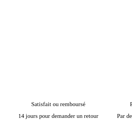
Calcédoine – Bague en
Argent
À partir de
€109.00
Satisfait ou remboursé
14 jours pour demander un retour
Par de