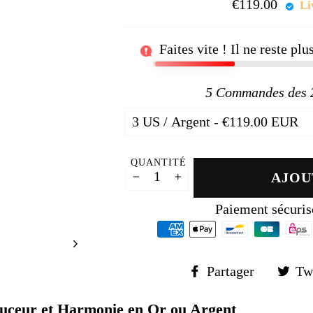
□
€119.00
Prix
Li
régul
Faites vite ! Il ne reste pl
5
Commandes des 24
QUANTITÉ
AJOU
−
+
Paiement sécuris
Partager
Partager
Tw
sur
Faceboo
uceur et Harmonie en Or ou Argent