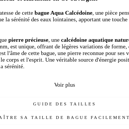
atesse de cette
bague Aqua Calcédoine
, une pièce pen
ue la sérénité des eaux lointaines, apportant une touche
ique
pierre précieuse
, une
calcédoine aquatique natur
m, est unique, offrant de légères variations de forme, d
st l'âme de cette bague, une pierre reconnue pour ses ve
e corps et l'esprit. Une véritable source d'énergie posit
la sérénité.
sterling 925
, cette bague est également disponible en 
Voir plus
 la chaleur de l'or. C'est le choix idéal pour une
bague 
 raffinée.
GUIDE DES TAILLES
ague est bien plus qu'un accessoire : elle peut devenir 
 et d'engagement. Que vous cherchiez une
bague femm
ÎTRE SA TAILLE DE BAGUE FACILEMENT
re
pour affirmer votre style, sa finesse et l'éclat de sa 