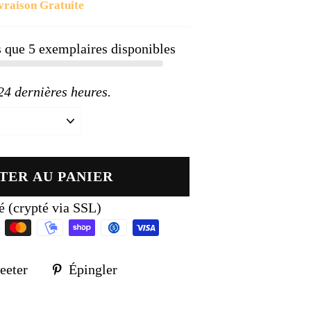
vraison Gratuite
ier
us que
5
exemplaires disponibles
 dernières heures.
TER AU PANIER
é (crypté via SSL)
Tweeter
Épingler
eeter
Épingler
sur
sur
k
Twitter
Pinterest