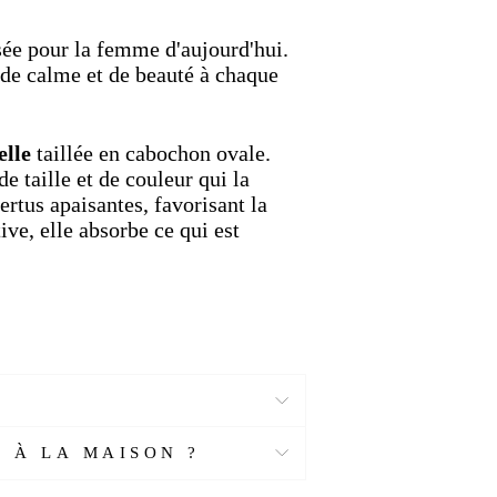
sée pour la femme d'aujourd'hui.
 de calme et de beauté à chaque
elle
taillée en cabochon ovale.
e taille et de couleur qui la
rtus apaisantes, favorisant la
ive, elle absorbe ce qui est
option plaquée
or 18 carats
,
en or pour femme
ou une
bague
une
bague de promesse
subtile
e
pour égayer votre quotidien ou
 À LA MAISON ?
calcédoine sauront vous séduire.