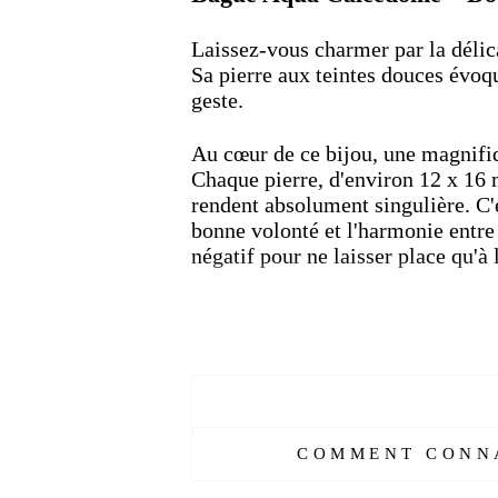
Laissez-vous charmer par la délic
Sa pierre aux teintes douces évoq
geste.
Au cœur de ce bijou, une magnif
Chaque pierre, d'environ 12 x 16 m
rendent absolument singulière. C'e
bonne volonté et l'harmonie entre l
négatif pour ne laisser place qu'à 
Montée sur un anneau en
argent 
parfaite pour celles qui apprécient
en argent sterling 925
élégante et
Faite à la main avec soin, cette b
pour elle, un symbole de douceur
COMMENT CONNA
une
chevalière femme avec pier