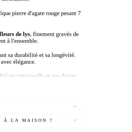
ique pierre d'agate rouge pesant 7
fleurs de lys
, finement gravés de
ent à l'ensemble.
nt sa durabilité et sa longévité.
 avec élégance.
lité exceptionnelle et son design
 chevalière en argent massif sans
ce de l'argent massif,
la beauté
 manquez pas l'occasion de
 À LA MAISON ?