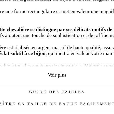
re une forme rectangulaire et met en valeur une magnif
tte chevalière se distingue par ses délicats motifs de 
fs ajoutent une touche de sophistication et de raffinem
re est réalisée en argent massif de haute qualité, assura
lat subtil à ce bijou
, qui mettra en valeur votre main
sible à tous les amateurs de chevalières. Malgré sa qua
x abordable. Vous pouvez ainsi vous offrir cette superbe
Voir plus
onnalité avec cette chevalière unique, qui allie l'élégan
GUIDE DES TAILLES
uge et l'intemporalité des motifs de fleurs de lys
. Ne
fois chic et pas cher.
ÎTRE SA TAILLE DE BAGUE FACILEMENT