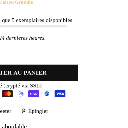
raison Gratuite
ier
us que
5
exemplaires disponibles
 dernières heures.
TER AU PANIER
é (crypté via SSL)
Tweeter
Épingler
eeter
Épingler
sur
sur
k
Twitter
Pinterest
t abordable.