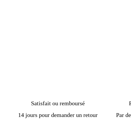
argent massif, prix
abordable
€89.00
Satisfait ou remboursé
14 jours pour demander un retour
Par de