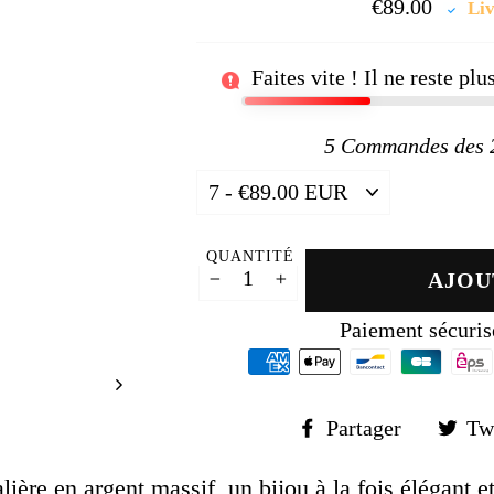
□
€89.00
Prix
Liv
régul
Faites vite ! Il ne reste pl
5
Commandes des 24
QUANTITÉ
AJOU
−
+
Paiement sécuris
Partager
Partager
Tw
sur
Faceboo
ère en argent massif, un bijou à la fois élégant e