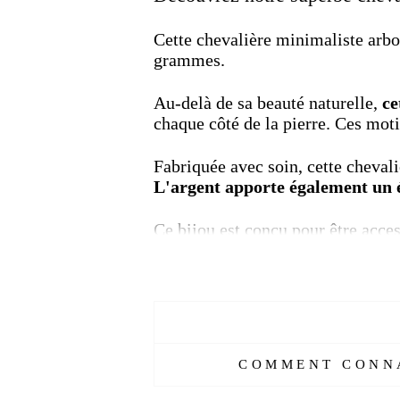
Cette chevalière minimaliste arbo
grammes.
Au-delà de sa beauté naturelle,
ce
chaque côté de la pierre. Ces moti
Fabriquée avec soin, cette chevaliè
L'argent apporte également un éc
Ce bijou est conçu pour être acces
recherché, il est proposé à un pri
vous ruiner.
Exprimez votre style et votre pers
naturelle de la pierre d'agate ro
posséder ce bijou d'exception à la 
COMMENT CONNA
Plus de détails :