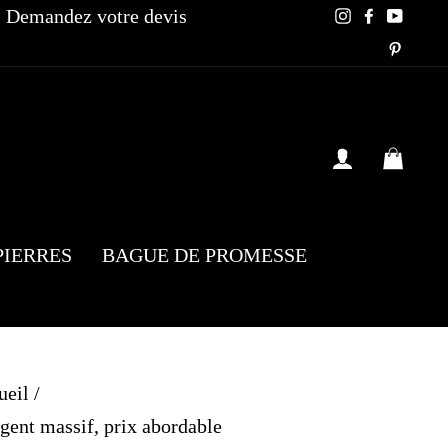
Demandez votre devis
Instagram
Faceboo
YouT
Pinte
SE CONN
PAN
PIERRES
BAGUE DE PROMESSE
ueil
/
rgent massif, prix abordable