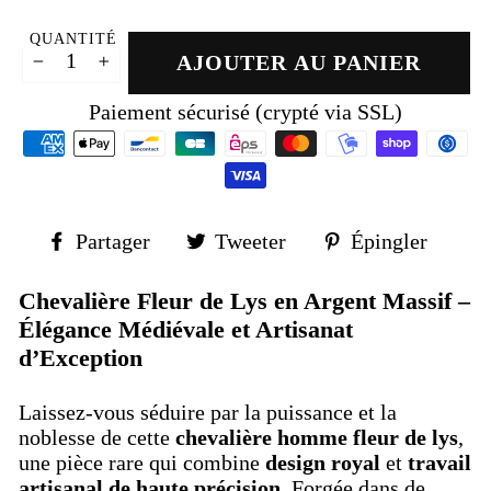
QUANTITÉ
AJOUTER AU PANIER
−
+
Paiement sécurisé (crypté via SSL)
Partager
Tweeter
Épin
Partager
Tweeter
Épingler
sur
sur
sur
Facebook
Twitter
Pinte
Chevalière Fleur de Lys en Argent Massif –
Élégance Médiévale et Artisanat
d’Exception
Laissez-vous séduire par la puissance et la
noblesse de cette
chevalière homme fleur de lys
,
une pièce rare qui combine
design royal
et
travail
artisanal de haute précision
. Forgée dans de