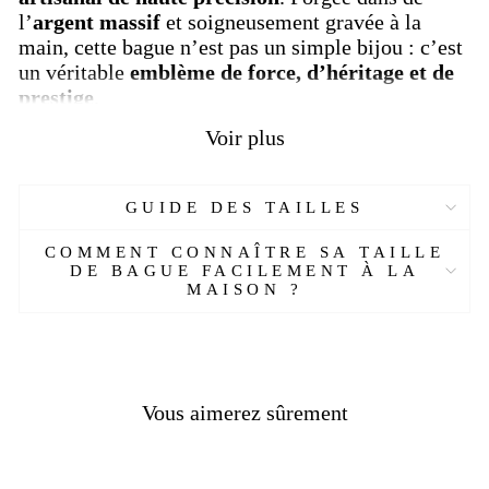
l’
argent massif
et soigneusement gravée à la
main, cette bague n’est pas un simple bijou : c’est
un véritable
emblème de force, d’héritage et de
prestige
.
Voir plus
En son centre trône une
fleur de lys en relief
,
symbole de royauté et d'autorité depuis le Moyen
Âge. Ce motif est encadré par un blason noirci qui
GUIDE DES TAILLES
ajoute un contraste puissant et met en valeur la
profondeur des détails. Les flancs de la bague sont
COMMENT CONNAÎTRE SA TAILLE
sublimés par des motifs baroques gravés avec
DE BAGUE FACILEMENT À LA
finesse, évoquant les orfèvreries anciennes.
MAISON ?
Contrairement à de nombreuses bagues
industrielles, ce modèle est
plein et non creux
,
offrant une solidité durable et une sensation de
poids agréable au doigt. Une chevalière idéale
Vous aimerez sûrement
pour les hommes de caractère, amateurs de
bijoux
symboliques
et de
pièces d’exception
.