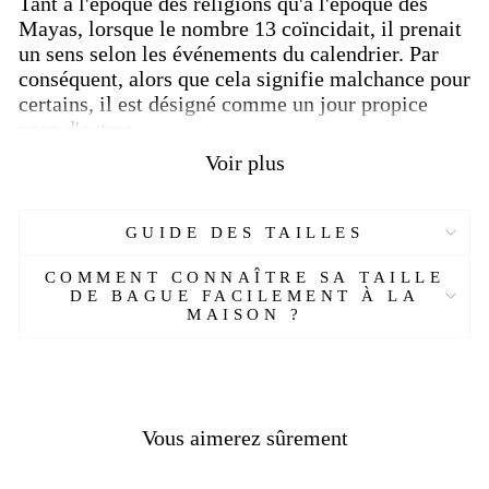
Tant à l'époque des religions qu'à l'époque des
Mayas, lorsque le nombre 13 coïncidait, il prenait
un sens selon les événements du calendrier. Par
conséquent, alors que cela signifie malchance pour
certains, il est désigné comme un jour propice
pour d'autres.
Voir plus
Numéro 13 :
Parce que tout le monde peut
apprendre, mais pas comprendre votre secret.
La
raison de ne pas être compris est cachée dans le
GUIDE DES TAILLES
sens que chacun a dans sa propre
perception.
L'ouverture secrète sera pleinement
COMMENT CONNAÎTRE SA TAILLE
réalisée et comprise lorsque l'humanité atteindra
DE BAGUE FACILEMENT À LA
MAISON ?
un certain niveau de perception.
Si vous demandez
quand cela arrivera, quand toute l'humanité
s'étreindra avec compassion, alors le mystère
s'ouvrira et les secrets de la vérité seront révélés.
Cette situation perdure encore aujourd'hui.
Vous aimerez sûrement
La
croyance qu'il porte malheur est très courante et
affecte la vie.
Par exemple, les portes des maisons