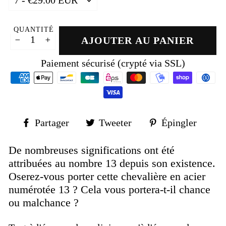
QUANTITÉ
AJOUTER AU PANIER
−
+
Paiement sécurisé (crypté via SSL)
Partager
Tweeter
Épin
Partager
Tweeter
Épingler
sur
sur
sur
Facebook
Twitter
Pinte
De nombreuses significations ont été
attribuées au nombre 13 depuis son existence.
Oserez-vous porter cette chevalière en acier
numérotée 13 ? Cela vous portera-t-il chance
ou malchance ?