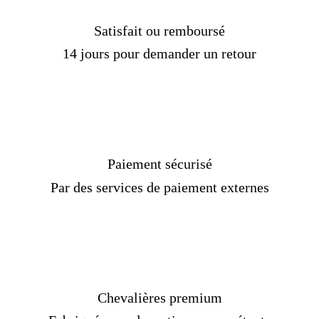
Matière :
Acier
Genre :
Homme
Satisfait ou remboursé
Pierre :
Sans
14 jours pour demander un retour
Couleur :
Argent
Taille :
7-13 US
Livraison
OFFERTE
Délais de livraison :
2 semaines
[/Custom Product Tab]
Paiement sécurisé
Par des services de paiement externes
Chevalières premium