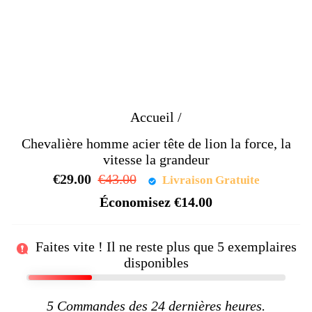
Accueil
/
Chevalière homme acier tête de lion la force, la
vitesse la grandeur
€29.00
Prix
€43.00
Prix
Livraison Gratuite
régulier
réduit
Économisez
€14.00
Faites vite ! Il ne reste plus que
5
exemplaires
disponibles
5
Commandes des 24 dernières heures.