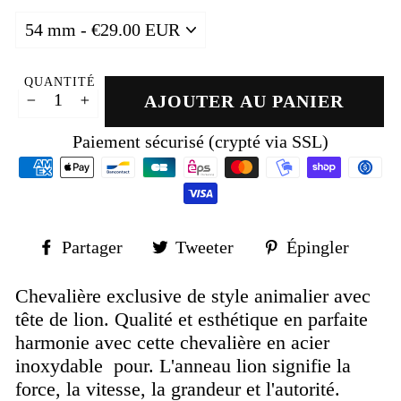
QUANTITÉ
AJOUTER AU PANIER
−
+
Paiement sécurisé (crypté via SSL)
Partager
Tweeter
Épin
Partager
Tweeter
Épingler
sur
sur
sur
Facebook
Twitter
Pinte
Chevalière exclusive de style animalier avec
tête de lion. Qualité et esthétique en parfaite
harmonie avec cette chevalière en acier
inoxydable pour. L'anneau lion signifie la
force, la vitesse, la grandeur et l'
autorité.