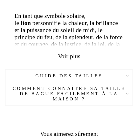
En tant que symbole solaire,
le
lion
personnifie la chaleur, la brillance
et la puissance du soleil de midi, le
principe du feu, de la splendeur, de la force
et du courage, de la justice, de la loi, de la
puissance militaire, le roi des bêtes.
...
Voir plus
D'autre part, le
lion symbolise la
cruauté,
la férocité, la vie animale.
GUIDE DES TAILLES
Découvrez nos autres produits dans la même
COMMENT CONNAÎTRE SA TAILLE
thématique en visitant notre collection
DE BAGUE FACILEMENT À LA
"
chevaliere tête de lion
" .
MAISON ?
[Custom Product Tab]
Réf :
9511981-AL
Matière :
Acier inoxydable
Vous aimerez sûrement
Genre :
Homme