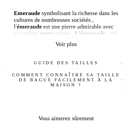
Emeraude
s
ymbolisant la richesse dans les
cultures de nombreuses sociétés
,
l'
émeraude
est une
pierre admirable avec
sa couleur
verte
unique
.
L'émeraude
,
qui
a une
belle
couleur
verte
,
est l'
une
Voir plus
des
pierres
les
plus précieuses
.
En plus
du vert clair, du vert jaunâtre ou du vert
foncé sont également trouvés.
GUIDE DES TAILLES
COMMENT CONNAÎTRE SA TAILLE
Caractéristiques :
DE BAGUE FACILEMENT À LA
MAISON ?
Réf : 743276382
-ET
Matière :
Argent
Genre :
Hommes
Pierre :
É
meraude synthétique
Poids :
19.50 gr
Vous aimerez sûrement
Couleur :
Noir, argent
Taille :
Sur mesure