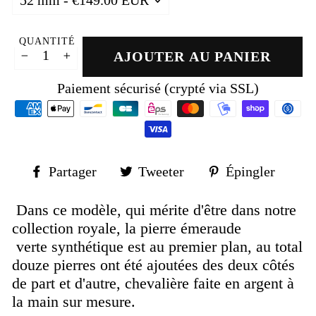
QUANTITÉ
AJOUTER AU PANIER
−
+
Paiement sécurisé (crypté via SSL)
Partager
Tweeter
Épin
Partager
Tweeter
Épingler
sur
sur
sur
Facebook
Twitter
Pinte
Dans ce modèle, qui mérite d'être dans notre
collection royale, la pierre émeraude
verte
synthétique est au premier plan, au total
douze pierres ont été ajoutées des deux côtés
de part et d'autre, chevalière faite en argent à
la main sur mesure.