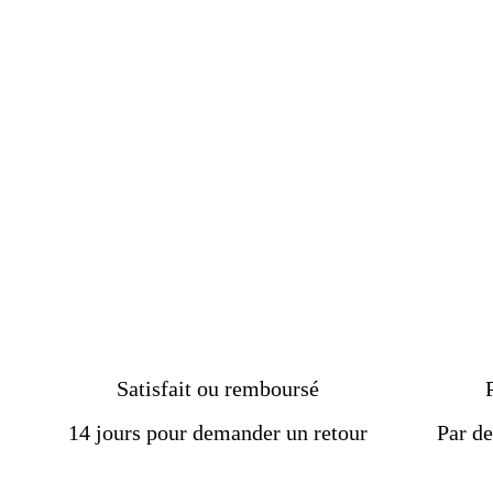
avec une pierre d'obsidienne
noire
€89.00
Satisfait ou remboursé
14 jours pour demander un retour
Par de