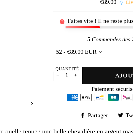
□
€89.00
Prix
Liv
régul
Faites vite ! Il ne reste pl
5
Commandes des 24
QUANTITÉ
AJOU
−
+
Paiement sécuris
Partager
Partager
Tw
sur
Faceboo
e quelle tenue ;
une belle chevalière en argent mas