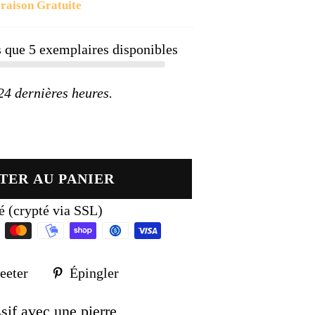
raison Gratuite
ier
us que
5
exemplaires disponibles
 dernières heures.
TER AU PANIER
é (crypté via SSL)
Tweeter
Épingler
eeter
Épingler
sur
sur
k
Twitter
Pinterest
sif avec une pierre