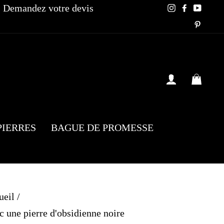
Demandez votre devis
Instagram
Faceboo
YouT
Pinte
SE CONN
PAN
PIERRES
BAGUE DE PROMESSE
ueil
/
 une pierre d'obsidienne noire