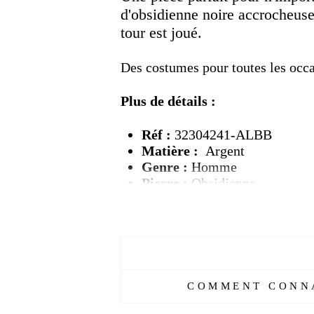
d'obsidienne noire accrocheus
tour est joué.
Des costumes pour toutes les occa
Plus de détails :
Réf :
32304241-ALBB
Matière :
Argent
Genre :
Homme
Pierre :
Obsidienne
Couleur :
Argent, noir
Poids :
5
- 7 g
Taille :
57-67 mm
Livraison
OFFERTE
Délais de livraison :
2 semai
COMMENT CONNA