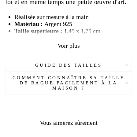
foi et en même temps une petite œuvre d'art.
Réalisée sur mesure à la main
Matériau :
Argent 925
Taille supérieure :
1,45 x 1,75 cm
Poids :
13-15 grammes
Livraison
OFFERTE
Voir plus
Délais de livraison
2-3 semaines
Jésus était le Messie (Christ) :
le Fils de Dieu
GUIDE DES TAILLES
qui a été crucifié pour les péchés de l'humanité
avant de ressusciter des morts, selon les évangiles
COMMENT CONNAÎTRE SA TAILLE
DE BAGUE FACILEMENT À LA
chrétiens et les premiers écrits chrétiens.
MAISON ?
Selon les évangiles, Jésus, qui est né vers 4 avant
JC, était capable d'accomplir des exploits
surnaturels tels que guérir un large éventail de
maladies en touchant simplement les gens ou en
Vous aimerez sûrement
leur parlant.
Il aurait également eu la capacité de
marcher sur l'eau, de créer instantanément de