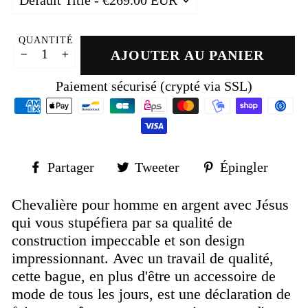
QUANTITÉ
AJOUTER AU PANIER
−
+
Paiement sécurisé (crypté via SSL)
Partager
Tweeter
Épin
Partager
Tweeter
Épingler
sur
sur
sur
Facebook
Twitter
Pinte
Chevalière pour homme en argent avec Jésus
qui vous stupéfiera par sa qualité de
construction impeccable et son design
impressionnant.
Avec un travail de qualité,
cette bague, en plus d'être un accessoire de
mode de tous les jours, est une déclaration de