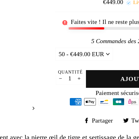
□
€449.00
Prix
Li
régul
Faites vite ! Il ne reste pl
5
Commandes des 24
QUANTITÉ
AJOU
−
+
Paiement sécuris
Partager
Partager
Tw
sur
Faceboo
t avec la pierre œil de tigre et sertissage de la 