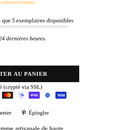
vraison Gratuite
ier
us que
5
exemplaires disponibles
 dernières heures.
TER AU PANIER
é (crypté via SSL)
Tweeter
Épingler
eeter
Épingler
sur
sur
k
Twitter
Pinterest
gemme artisanale de haute