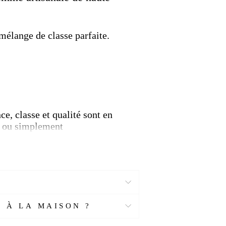
 mélange de classe parfaite.
e, classe et qualité sont en
nt ou simplement
taux qui le composent, sur qui
s négatives et est connu pour
omme une gemme merveilleuse
e richesse.
Ce minéral est un
 À LA MAISON ?
aux avec lesquels il est