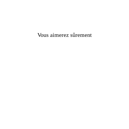
e de la terre avec celle du soleil, maintenant profondé
ne excellente pierre de méditation. C'est un minéral puiss
nxiété et de peur, stimule l'action et aide à prendre des
grande clarté mentale.
Vous aimerez sûrement
rs
nes