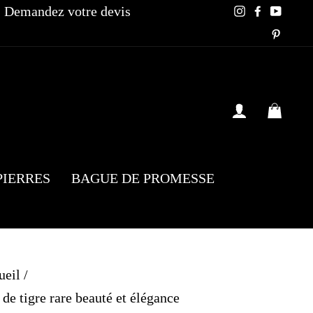
Demandez votre devis
Instagram
Faceboo
YouT
Pinte
SE CONN
PAN
PIERRES
BAGUE DE PROMESSE
ueil
/
de tigre rare beauté et élégance