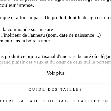
 couleur intense.
ique et à fort impact. Un produit dont le design est un
 de la commande sur mesure
 l'intérieur de l'anneau (nom, date de naissance ...)
ement dans la boite à note
s produit ce bijou artisanal d'une rare beauté où éléganc
s grand plaisir des yeux et du cœur de ceux qui le porte
sûr les effets positifs, des pierres précieuses et des mé
Voir plus
, il est utilisé comme une amulette contre les énergie
GUIDE DES TAILLES
 soi et la volonté. La pierre
œil de tigre
est connue c
 et améliorer la stabilité nécessaire pour maintenir cett
ÎTRE SA TAILLE DE BAGUE FACILEMENT
gmentera à son tour l'énergie de tous les autres crist