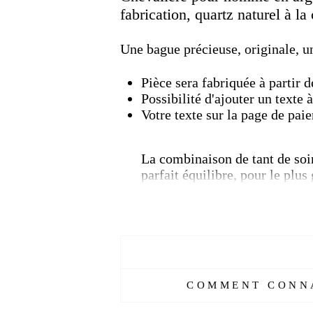
fabrication, quartz naturel à la
Une bague précieuse, originale, un
Pièce sera fabriquée à partir
Possibilité d'ajouter un texte à
Votre texte sur la page de pai
La combinaison de tant de soin
parfait équilibre, pour le plu
l'admirent. Sans oublier bien 
le portera.
L'œil de tigre :
Traditionnellement
induire le courage, la confiance en
pour attirer la richesse matérielle
COMMENT CONNA
excellent booster d'énergie et au