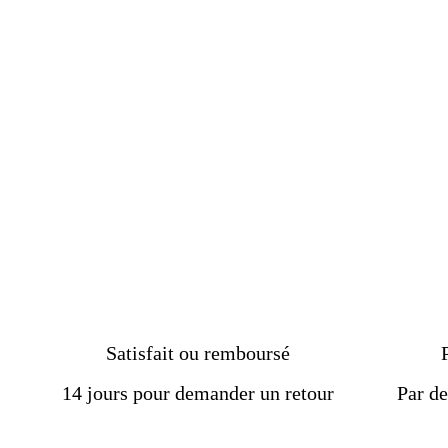
l'œil de tigre rare beauté et
élégance
À partir de
€229.00
Satisfait ou remboursé
14 jours pour demander un retour
Par de