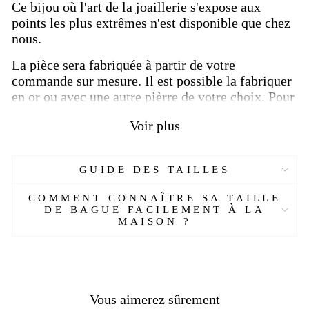
Ce bijou où l'art de la joaillerie s'expose aux
points les plus extrêmes n'est disponible que chez
nous.
La pièce sera fabriquée à partir de votre
commande sur mesure. Il est possible la fabriquer
en or ou avec une autre pièrre de votre choix. Pour
en savoir plus , contactez-nous avec en ajoutant la
Voir plus
référence du produit à votre message
ici
.
Le quartz rutile est un illuminateur pour l'âme,
favorisant la croissance spirituelle. Il nettoie et
GUIDE DES TAILLES
dynamise. Attire l'énergie négative et la maladie,
COMMENT CONNAÎTRE SA TAILLE
abandonnant le passé. Le quartz rutile protège
DE BAGUE FACILEMENT À LA
contre les mauvaises pensées des autres.
MAISON ?
Les caractéristiques :
SKU :
887409446-ET
Matière :
A
rgent 925, plaqué rhodium
Vous aimerez sûrement
Pierre :
Le quartz rutile