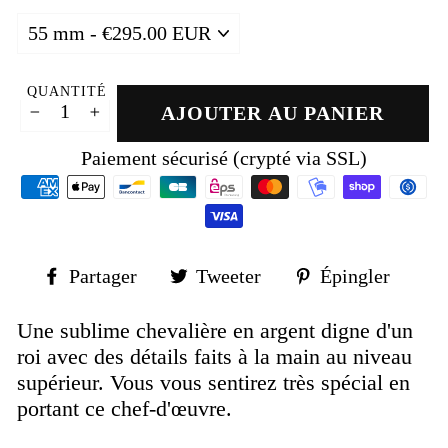
QUANTITÉ
AJOUTER AU PANIER
−
+
Paiement sécurisé (crypté via SSL)
Partager
Tweeter
Épin
Partager
Tweeter
Épingler
sur
sur
sur
Facebook
Twitter
Pinte
Une sublime chevalière en argent digne d'un
roi avec des détails faits à la main au niveau
supérieur. Vous vous sentirez très spécial en
portant ce chef-d'œuvre.