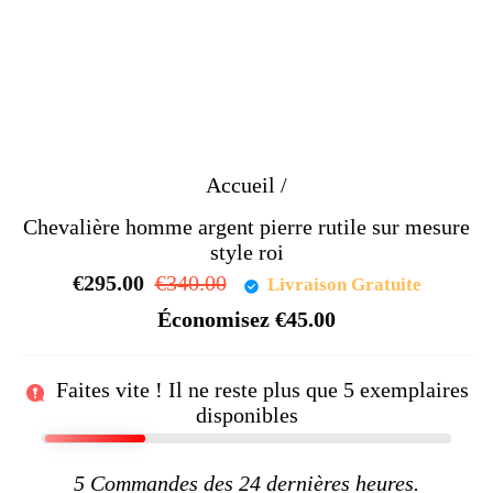
Accueil
/
Chevalière homme argent pierre rutile sur mesure
style roi
€295.00
Prix
€340.00
Prix
Livraison Gratuite
régulier
réduit
Économisez
€45.00
Faites vite ! Il ne reste plus que
5
exemplaires
disponibles
5
Commandes des 24 dernières heures.