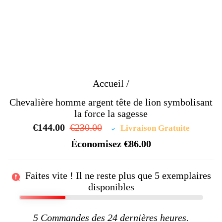
Accueil
/
Chevalière homme argent tête de lion symbolisant
la force la sagesse
€144.00
Prix
€230.00
Prix
Livraison Gratuite
régulier
réduit
Économisez
€86.00
Faites vite ! Il ne reste plus que
5
exemplaires
disponibles
5
Commandes des 24 dernières heures.