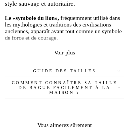
style sauvage et autoritaire.
Le «symbole du lion»,
fréquemment utilisé dans
les mythologies et traditions des civilisations
anciennes, apparaît avant tout comme un symbole
de force et de courage.
Voir plus
Les Lion
s, comme nous le savons tous,
sont avant tout des symboles de leadership,
de pouvoir, de noblesse et de courage. En
GUIDE DES TAILLES
creusant plus profondément, le symbole du
lion symbolise généralement la
COMMENT CONNAÎTRE SA TAILLE
souveraineté, la puissance et le pouvoir
DE BAGUE FACILEMENT À LA
exécutif du mécanisme supérieur de
MAISON ?
gouvernement.
Dans l'Égypte ancienne,
Dieu est la représentation de la volonté
divine de Ra
. Dans le bouddhisme chinois,
on pense que les lions protègent les gens
Vous aimerez sûrement
des fantômes et des démons.
Si vous avez