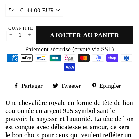
QUANTITÉ
AJOUTER AU PANIER
−
+
Paiement sécurisé (crypté via SSL)
Partager
Tweeter
Épin
Partager
Tweeter
Épingler
sur
sur
sur
Facebook
Twitter
Pinte
Une chevalière royale en forme de tête de lion
couronnée en argent 925 symbolisant le
pouvoir, la sagesse et l'autorité. La tête de lion
est conçue avec délicatesse et amour, ce sera
le bon choix pour ceux qui veulent refléter un