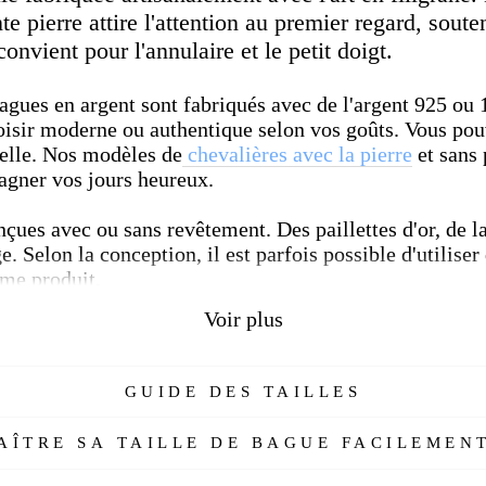
e pierre attire l'attention au premier regard, sout
nvient pour l'annulaire et le petit doigt.
bagues en argent sont fabriqués avec de l'argent 925 ou
isir moderne ou authentique selon vos goûts. Vous pouv
relle. Nos modèles de
chevalières avec la pierre
et sans 
gner vos jours heureux.
çues avec ou sans revêtement. Des paillettes d'or, de la
. Selon la conception, il est parfois possible d'utiliser
ême produit.
Voir plus
n argent fabriquées selon différentes techniques de trai
 ou l'art en filigrane.
GUIDE DES TAILLES
ÎTRE SA TAILLE DE BAGUE FACILEMENT