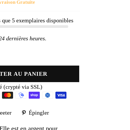
vraison Gratuite
ier
us que
5
exemplaires disponibles
 dernières heures.
TER AU PANIER
é (crypté via SSL)
Tweeter
Épingler
eeter
Épingler
sur
sur
k
Twitter
Pinterest
 Elle est en argent pour