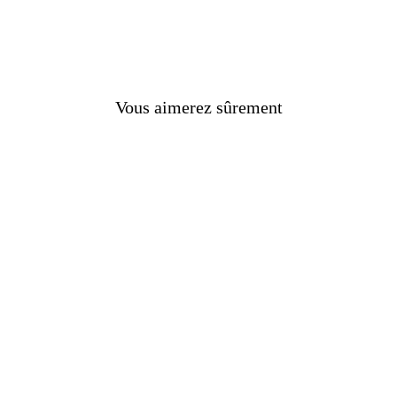
Vous aimerez sûrement
 !
s
nes
e Bague Ou Chevalière