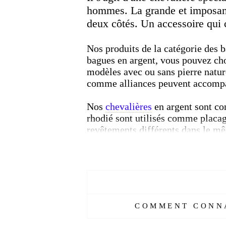
hommes.
La grande et imposant
deux côtés. Un accessoire qui co
Nos produits de la catégorie des 
bagues en argent, vous pouvez cho
modèles avec ou sans pierre natu
comme alliances peuvent accompa
Nos
chevalières
en argent sont con
rhodié sont utilisés comme placage
revêtements différents dans le m
Vous apprécierez nos chevalières e
tatouage au marteau, l'art kazaziye
Caractéristiques :
COMMENT CONNA
Réf :
754562399-ET
Matière :
Argent