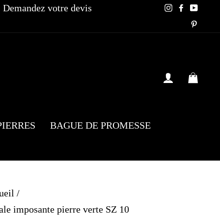
Demandez votre devis
Instagram
Faceboo
YouT
Pinte
SE CONN
PAN
PIERRES
BAGUE DE PROMESSE
ueil
/
le imposante pierre verte SZ 10