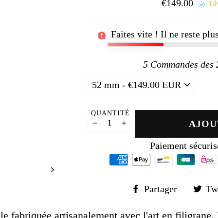
□
€149.00
Prix
Li
régul
Faites vite ! Il ne reste pl
5
Commandes des 24
QUANTITÉ
AJOU
−
+
Paiement sécuris
Partager
Partager
Tw
sur
Faceboo
ale fabriquée artisanalement avec l'art en filigrane.