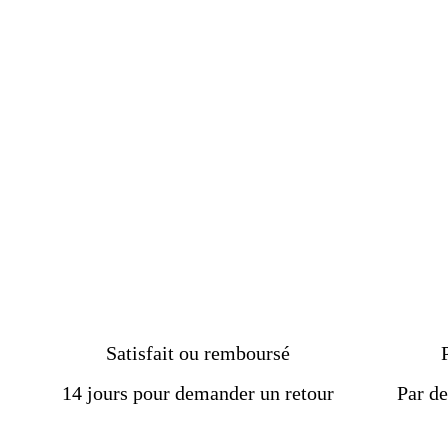
artisanale imposante pierre
verte SZ 10
€149.00
Satisfait ou remboursé
14 jours pour demander un retour
Par de