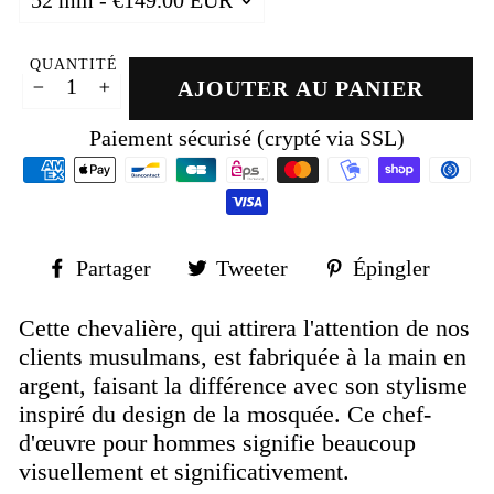
QUANTITÉ
AJOUTER AU PANIER
−
+
Paiement sécurisé (crypté via SSL)
Partager
Tweeter
Épin
Partager
Tweeter
Épingler
sur
sur
sur
Facebook
Twitter
Pinte
Cette chevalière, qui attirera l'attention de nos
clients musulmans, est fabriquée à la main en
argent, faisant la différence avec son stylisme
inspiré du design de la mosquée. Ce chef-
d'œuvre pour hommes signifie beaucoup
visuellement et significativement.