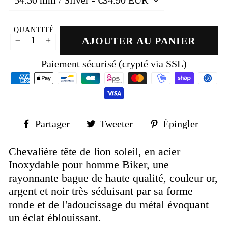
QUANTITÉ
AJOUTER AU PANIER
−
+
Paiement sécurisé (crypté via SSL)
Partager
Tweeter
Épin
Partager
Tweeter
Épingler
sur
sur
sur
Facebook
Twitter
Pinte
Chevalière tête de lion soleil, en acier
Inoxydable pour homme Biker, une
rayonnante bague de haute qualité, couleur or,
argent et noir très séduisant par sa forme
ronde et de l'adoucissage du métal évoquant
un éclat éblouissant.