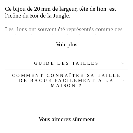
Ce bijou de 20 mm de largeur, tête de lion est
l'icône du Roi de la Jungle.
Les lions ont souvent été représentés comme des
symboles de pouvoir pendant de nombreuses
années dans les cultures anciennes, la mythologie,
Voir plus
les légendes, la littérature, les films, etc. Lion ; Il
symbolise l'amour selon la mythologie grecque et
la justice et le pouvoir selon le christianisme.
GUIDE DES TAILLES
Offrez-vous cette magnifique bague et portez-la
COMMENT CONNAÎTRE SA TAILLE
fièrement comme un véritable expert en la
DE BAGUE FACILEMENT À LA
MAISON ?
matière.
Plus de détails :
Réf : 24745533-AL
Matière : Argent
Vous aimerez sûrement
Genre : Femme, homme
Pierre : Sans