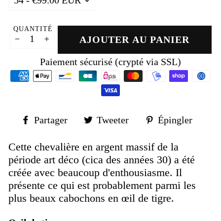
QUANTITÉ
AJOUTER AU PANIER
−
+
Paiement sécurisé (crypté via SSL)
Partager
Tweeter
Épin
Partager
Tweeter
Épingler
sur
sur
sur
Facebook
Twitter
Pinte
Cette chevalière en argent massif de la
période art déco (cica des années 30) a été
créée avec beaucoup d'enthousiasme. Il
présente ce qui est probablement parmi les
plus beaux cabochons en œil de tigre.