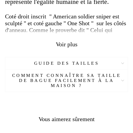
représente l'égalité humaine et la fierté.
Coté droit inscrit " American soldier sniper est
sculpté " et coté gauche " One Shot " sur les côtés
d'anneau. Comme le proverbe dit " Celui qui
conduit une moto et celui qui conduit sa mort "!
Voir plus
Caractéristiques
:
Matière :
Argent 925
GUIDE DES TAILLES
Genre :
Homme
Style :
Biker
COMMENT CONNAÎTRE SA TAILLE
Pierre :
Sans
DE BAGUE FACILEMENT À LA
MAISON ?
Couleur :
Argent
Poids environ :
14
.50 g
Tailles :
Sur mesure
Livraison :
OFFERTE
Délais de livraison :
2 semaines
Vous aimerez sûrement
Réf :
15204660 - AL