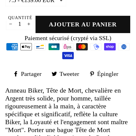
QUANTITÉ
AJOUTER AU PANIER
−
+
Paiement sécurisé (crypté via SSL)
Partager
Tweeter
Épin
Partager
Tweeter
Épingler
sur
sur
sur
Facebook
Twitter
Pinte
Anneau Biker, Tête de Mort, chevalière en
Argent très solide, pour homme, taillée
rigoureusement à la main, à caractère
spécifique et significatif, reflète la culture
Biker, la Loyauté et l'engagement sont maître
"Mort". Porter une bague Tête de Mort