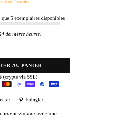
raison Gratuite
ier
us que
5
exemplaires disponibles
 dernières heures.
TER AU PANIER
é (crypté via SSL)
Tweeter
Épingler
eeter
Épingler
sur
sur
k
Twitter
Pinterest
n argent vintage avec une