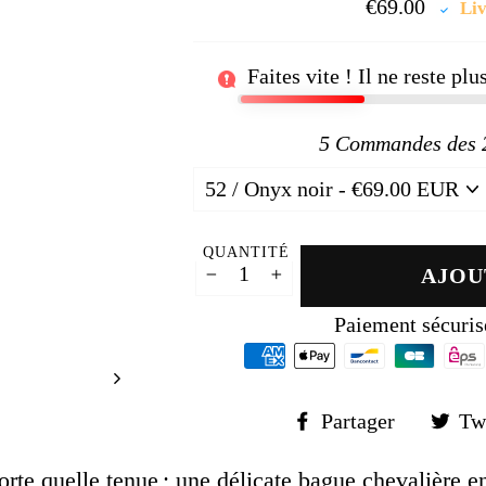
□
€69.00
Prix
Liv
régul
Faites vite ! Il ne reste pl
5
Commandes des 24
QUANTITÉ
AJOU
−
+
Paiement sécuris
Partager
Partager
Tw
sur
Faceboo
orte quelle tenue ;
une délicate bague chevalière e