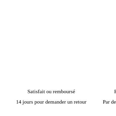
femme pour n'importe
quelle tenue
€69.00
Satisfait ou remboursé
14 jours pour demander un retour
Par de