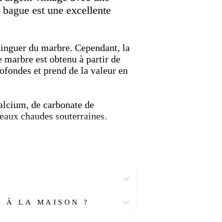
e bague est une excellente
istinguer du marbre. Cependant, la
e marbre est obtenu à partir de
ofondes et prend de la valeur en
calcium, de carbonate de
 eaux chaudes souterraines.
le fond sombre donnent plus de
tte illusion, le matériau numéro un
 est lié à la mythologie
, qui peut également être trouvé
 À LA MAISON ?
sur l'échelle de Mohs.