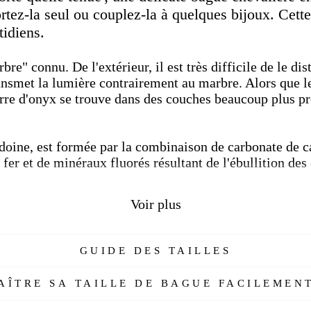
rtez-la seul ou couplez-la à quelques bijoux. Cett
tidiens.
bre" connu. De l'extérieur, il est très difficile de le d
ransmet la lumière contrairement au marbre. Alors que l
erre d'onyx se trouve dans des couches beaucoup plus pr
édoine, est formée par la combinaison de carbonate de 
er et de minéraux fluorés résultant de l'ébullition des
éateurs de bijoux ; Ils découvrent que les pierres sur 
Voir plus
re les pierres plus grosses. Lors de la préparation de ce
yx.
GUIDE DES TAILLES
opulaire dans la Grèce antique et à Rome. Le nom Onyx
se compose d'un composé de dioxyde de silicium d'onyx
ÎTRE SA TAILLE DE BAGUE FACILEMENT
 et de brun. C'est une pierre dure, correspondant à 7,0 