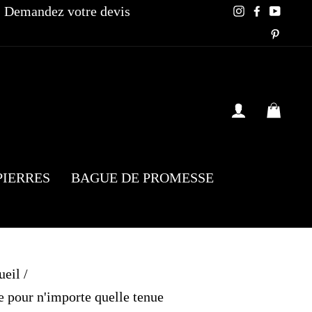
Demandez votre devis
Instagram
Faceboo
YouT
Pinte
SE CONN
PAN
PIERRES
BAGUE DE PROMESSE
ueil
/
pour n'importe quelle tenue