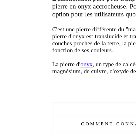
pierre en onyx accrocheuse.
Po
option pour les utilisateurs quo
C'est une pierre différente du "mar
pierre d'onyx est translucide et t
couches proches de la terre, la pi
fonction de ses couleurs.
La pierre d'
onyx
, un type de calc
magnésium, de cuivre, d'oxyde de f
L'un des secrets importants des cr
lumière et ce contraste fait paraît
qui créera le fond sombre est l'On
L'onyx est également une pierre p
romaine. Déesse de la beauté; Il 
COMMENT CONNA
dans la nature sous forme de blanc