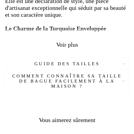
Elle est une déclaration de style, une pièce
d'artisanat exceptionnelle qui séduit par sa beauté
et son caractère unique.
Le Charme de la Turquoise Enveloppée
Au cœur de cette chevalière, une pierre de
Voir plus
turquoise captive tous les regards. Cette gemme
d'un bleu profond est enchâssée dans une caisse
travaillée avec des motifs artistiques qui
GUIDE DES TAILLES
rehaussent sa beauté naturelle. La
turquoise
est
une pierre qui symbolise la sérénité, la protection
COMMENT CONNAÎTRE SA TAILLE
DE BAGUE FACILEMENT À LA
et la chance, en faisant de cette chevalière une
MAISON ?
pièce porte-bonheur.
Vous aimerez sûrement