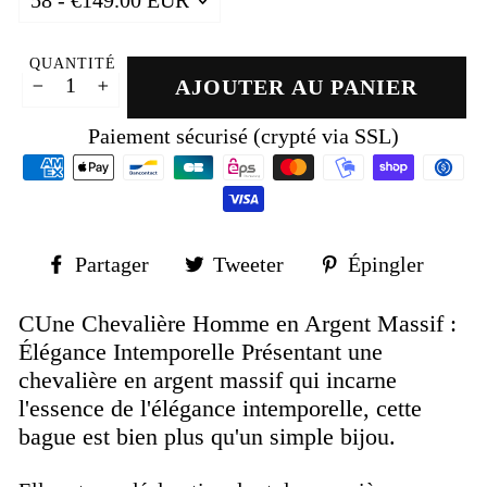
QUANTITÉ
AJOUTER AU PANIER
−
+
Paiement sécurisé (crypté via SSL)
Partager
Tweeter
Épin
Partager
Tweeter
Épingler
sur
sur
sur
Facebook
Twitter
Pinte
CUne Chevalière Homme en Argent Massif :
Élégance Intemporelle Présentant une
chevalière en argent massif qui incarne
l'essence de l'élégance intemporelle, cette
bague est bien plus qu'un simple bijou.