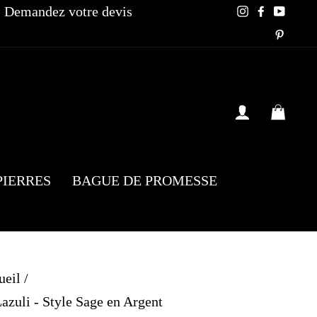
Demandez votre devis
Instagram
Faceboo
YouT
Pinte
SE CONN
PAN
PIERRES
BAGUE DE PROMESSE
ueil
/
zuli - Style Sage en Argent