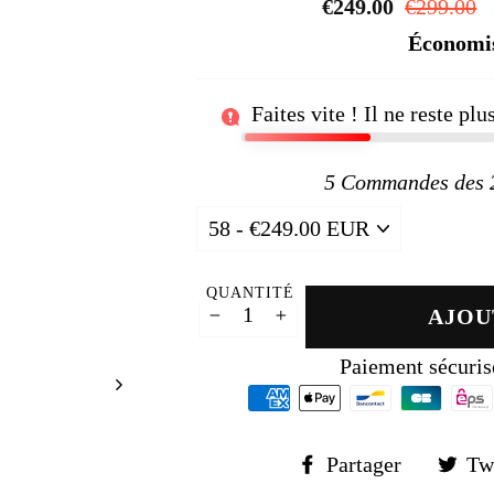
□
€249.00
Prix
€299.00
régulier
Économi
Faites vite ! Il ne reste pl
5
Commandes des 24
QUANTITÉ
AJOU
−
+
Paiement sécuris
Partager
Partager
Tw
sur