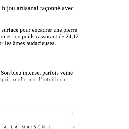
k
Twitter
Pinterest
n bijou artisanal façonné avec
a surface pour encadrer une pierre
m et son poids rassurant de 24,12
our les âmes audacieuses.
. Son bleu intense, parfois veiné
sprit, renforcent l’intuition et
vec cette gemme, c’est s’offrir
r ou affronter le quotidien.
pierre, prisée pour ses bienfaits
 À LA MAISON ?
i cherchent un bijou porteur de