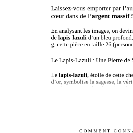
Laissez-vous emporter par l’au
cœur dans de l’
argent massif 
En analysant les images, on devine
de
lapis-lazuli
d’un bleu profond,
g, cette pièce en taille 26 (perso
Le Lapis-Lazuli : Une Pierre de 
Le
lapis-lazuli
, étoile de cette c
d’or, symbolise la sagesse, la vérit
protègent contre les énergies nég
un compagnon qui élève l’âme et fa
Pourquoi Choisir une Chevalière
Investir dans une
chevalière lapis
COMMENT CONNA
spirituels, aide à équilibrer les é