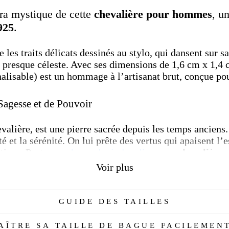
Faceboo
ra mystique de cette
chevalière pour hommes
, u
925
.
 les traits délicats dessinés au stylo, qui dansent sur s
 presque céleste. Avec ses dimensions de 1,6 cm x 1,4 c
nnalisable) est un hommage à l’artisanat brut, conçue p
Sagesse et de Pouvoir
hevalière, est une pierre sacrée depuis les temps anciens
é et la sérénité. On lui prête des vertus qui apaisent l’e
atives. Porter une
bague lapis-lazuli
ou une
chevalière
a
vorise la confiance en soi – un vrai trésor pour médite
Voir plus
 Lapis-Lazuli ?
GUIDE DES TAILLES
-lazuli
en
argent 925
va au-delà de l’esthétique. Cette 
ÎTRE SA TAILLE DE BAGUE FACILEMENT
motions et à stimuler la créativité, parfait pour ceux qu