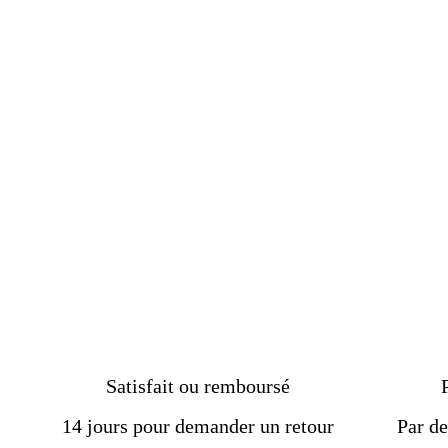
Livraison :
2-3 semaines
Chevalière Homme Lapis-
Lazuli - Style Sage en
Argent
Prix
€299.00
Prix
€249.00
régulier
réduit
Satisfait ou remboursé
14 jours pour demander un retour
Par de