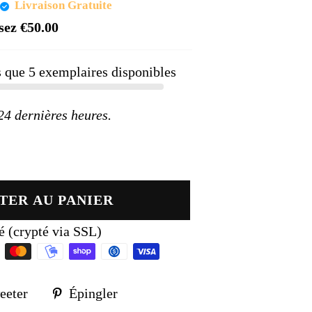
Prix
Livraison Gratuite
réduit
sez
€50.00
us que
5
exemplaires disponibles
 dernières heures.
TER AU PANIER
é (crypté via SSL)
Tweeter
Épingler
eeter
Épingler
sur
sur