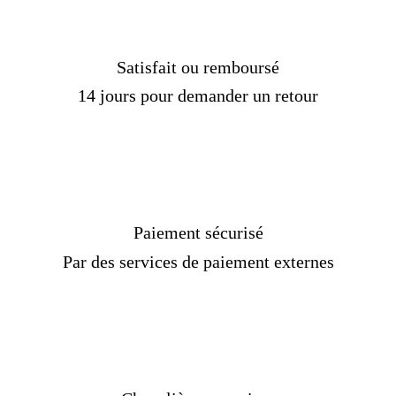
Choisissez votre taille
Téléchargez votre fichier
Ajoutez-le au panier
Satisfait ou remboursé
Validez votre paiement
14 jours pour demander un retour
Caractéristiques :
Réf :
109344-JOYA
Matière :
Argent 925, Or
Genre :
Homme, femme
Pierre :
Sans
Poids :
7-10 gr
Paiement sécurisé
Couleur :
Argent
Taille :
Sur mesure
Par des services de paiement externes
Livraison standard
OFFERTE !
Délais de livraison :
2 semaines
Chevalière Royale
, leader français dans la
conception de chevalières, présente une diversité
de collections à explorer, comprenant des modèles