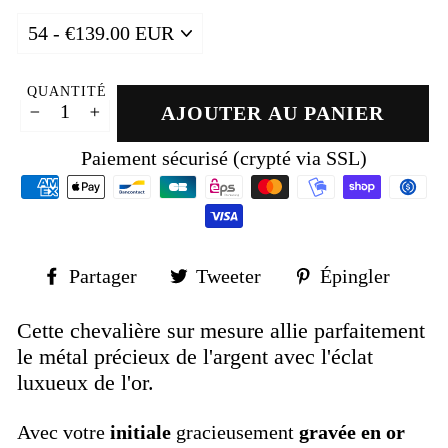
QUANTITÉ
AJOUTER AU PANIER
−
+
Paiement sécurisé (crypté via SSL)
Partager
Tweeter
Épin
Partager
Tweeter
Épingler
sur
sur
sur
Facebook
Twitter
Pinte
Cette chevalière sur mesure allie parfaitement
le métal précieux de l'argent avec l'éclat
luxueux de l'or.
Avec votre
initiale
gracieusement
gravée en or