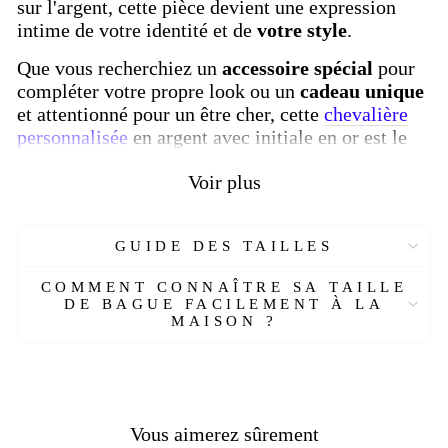
sur l'argent, cette pièce devient une expression
intime de votre identité et de
votre style
.
Que vous recherchiez un
accessoire spécial
pour
compléter votre propre look ou un
cadeau unique
et attentionné pour un être cher, cette
chevalière
personnalisée
en argent avec initiale en or est le
choix parfait. Avec son design élégant et son
Voir plus
caractère unique, cette pièce deviendra rapidement
un trésor dans votre collection de bijoux.
Offrez-vous le luxe de l'individualité avec cette
GUIDE DES TAILLES
chevalière personnalisable
, car elle est
spécialement conçue pour vous. Commandez dès
COMMENT CONNAÎTRE SA TAILLE
DE BAGUE FACILEMENT À LA
maintenant et laissez votre style briller avec cette
MAISON ?
création exceptionnelle de joaillerie sur mesure
Chaque bague est un
bijou unique
, réalisé avec
soin et attention dans nos ateliers de joaillerie.
Nos
bagues chevalières
sont disponibles dans une
Vous aimerez sûrement
variété de styles, du classique au moderne, et sont