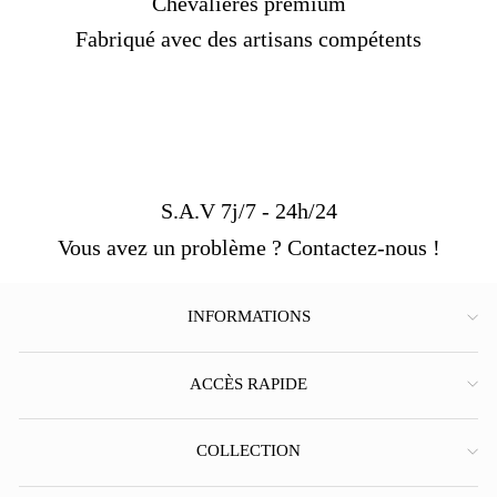
pour hommes
,
en argent
, en acier, en or, et même
Chevalières premium
des créations spécialement élaborées pour les
Fabriqué avec des artisans compétents
femmes. Si vous hésitez sur la
taille de votre
bague
, référez-vous à notre guide de mesure pour
déterminer celle qui vous correspond le mieux.
S.A.V 7j/7 - 24h/24
Vous avez un problème ? Contactez-nous !
INFORMATIONS
ACCÈS RAPIDE
COLLECTION