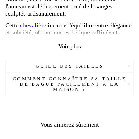
l'anneau est délicatement orné de losanges
sculptés artisanalement.
Cette
chevalière
incarne l'équilibre entre élégance
et sobriété, offrant une esthétique raffinée et
intemporelle. La
pierre d'agate
, par sa diversité de
Voir plus
couleurs, permet à chaque homme de choisir une
teinte qui reflète son style personnel. Les losanges
sculptés ajoutent une touche artisanale, créant
GUIDE DES TAILLES
ainsi une pièce unique et distinguée. Optez pour
cette
chevalière homme en argent
pour une
COMMENT CONNAÎTRE SA TAILLE
expression de simplicité élégante qui ne
DE BAGUE FACILEMENT À LA
compromet jamais le style.
MAISON ?
Caractéristiques :
Matière :
Argent 925
Genre :
Homme
Vous aimerez sûrement
Style :
Chic
Pierre :
Agate