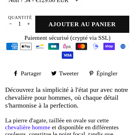
QUANTITÉ
AJOUTER AU PANIER
−
+
Paiement sécurisé (crypté via SSL)
Partager
Tweeter
Épin
Partager
Tweeter
Épingler
sur
sur
sur
Facebook
Twitter
Pinte
Découvrez la simplicité à l'état pur avec notre
chevalière pour hommes, où chaque détail
s'harmonise à la perfection.
La pierre d'agate, taillée en ovale sur cette
chevalière homme
et disponible en différentes
couleurs, constitue le point focal, tandis que