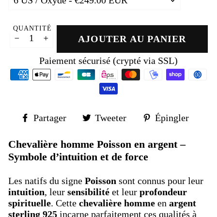
QUANTITÉ
AJOUTER AU PANIER
−
+
Paiement sécurisé (crypté via SSL)
Partager
Tweeter
Épin
Partager
Tweeter
Épingler
sur
sur
sur
Facebook
Twitter
Pinte
Chevalière homme Poisson en argent –
Symbole d’intuition et de force
Les natifs du signe
Poisson
sont connus pour leur
intuition
, leur
sensibilité
et leur
profondeur
spirituelle
. Cette
chevalière homme
en
argent
sterling 925
incarne parfaitement ces qualités à