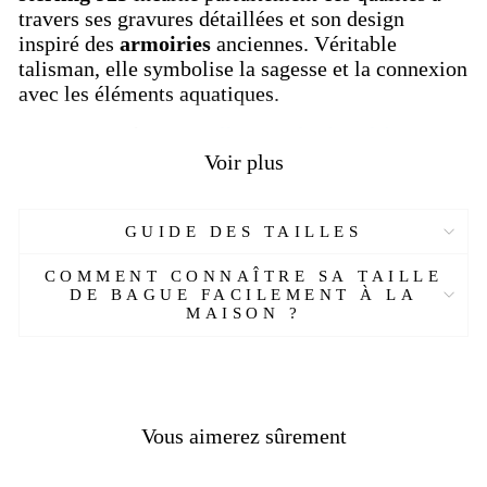
travers ses gravures détaillées et son design
inspiré des
armoiries
anciennes. Véritable
talisman, elle symbolise la sagesse et la connexion
avec les éléments aquatiques.
Appartenant à notre
collection de chevalières
homme en argent
, cette bague est idéale pour ceux
Voir plus
qui souhaitent affirmer leur personnalité tout en
portant un
bijou
chargé de sens. Parfaite pour un
usage quotidien ou pour marquer un événement
GUIDE DES TAILLES
spécial, elle deviendra sans aucun doute un
COMMENT CONNAÎTRE SA TAILLE
élément clé de votre style.
DE BAGUE FACILEMENT À LA
MAISON ?
Caractéristiques
:
Matériau
: Argent sterling 925, résistant et
brillant
Détails travaillés
: Gravures précises réalisées
Vous aimerez sûrement
à la main
Confortable et élégant
: Parfait pour un usage