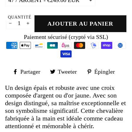
QUANTITÉ
AJOUTER AU PANIER
−
+
Paiement sécurisé (crypté via SSL)
Partager
Tweeter
Épin
Partager
Tweeter
Épingler
sur
sur
sur
Facebook
Twitter
Pinte
Un design épais et robuste avec une croix
composée d'argent ou d'or jaune. Avec son
design distingué, sa maîtrise exceptionnelle et
son symbolisme significatif. Cette chevalière
fabriquée à la main est idéale comme cadeau
attentionné et mémorable à chérir.