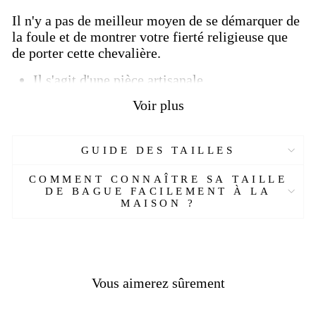
Il n'y a pas de meilleur moyen de se démarquer de
la foule et de montrer votre fierté religieuse que
de porter cette chevalière.
Il s'agit d'une pièce artisanale.
Elle sera fabriquée à partir de la commande.
Voir plus
Livraison
OFFERTE.
Délais de livraison environ
2 à
3
semaines.
GUIDE DES TAILLES
Que signifie IC XC NIKA ?
COMMENT CONNAÎTRE SA TAILLE
L'emblème qui est représenté par les lettres IC
DE BAGUE FACILEMENT À LA
XC + NIKA normalement écrites autour de la
MAISON ?
croix (voir la photo ci-jointe), est un
christogramme ou représentation symbolique de la
figure du Christ au moyen de lettres et de
symboles.
Vous aimerez sûrement
Ce christogramme appartient à la
tradition
grecque
et s'interprète comme suit :