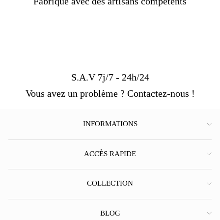
Pierre :
Sans
Fabriqué avec des artisans compétents
Couleur :
Argent, or
Poids :
14-17 g
Taille :
48-69 mm
Livraison
OFFERTE
Délais de livraison :
3 semaines
[/Custom Product Tab]
S.A.V 7j/7 - 24h/24
Vous avez un problème ? Contactez-nous !
INFORMATIONS
ACCÈS RAPIDE
COLLECTION
BLOG