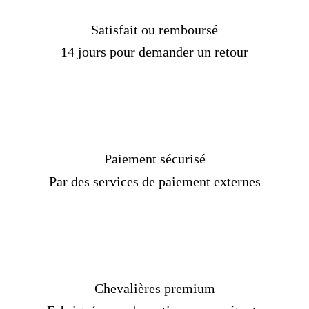
En revanche, le mot NIKA vient du verbe grec,
translittéré en alphabet latin, nikao , qui signifie
Satisfait ou remboursé
conquérir, conquérir. Comme il ne s'agit pas d'une
abréviation, il ne chevauche pas une ligne.
14 jours pour demander un retour
Le cristogramme IC XC + NIKA fait donc allusion
à la condition de Jésus-Christ vainqueur de la mort
grâce à son sacrifice sur la croix.
Par curiosité, le nom de la marque bien connue
Paiement sécurisé
Nike vient de la déesse grecque Nike qui était la
déesse de la victoire ; donc la racine du nom de la
Par des services de paiement externes
marque de sport et celle de niká del cristograma
est la même.
[Custom Product Tab]
Réf :
591668357-ET
Matière :
Argent, or
Chevalières premium
Genre :
Homme