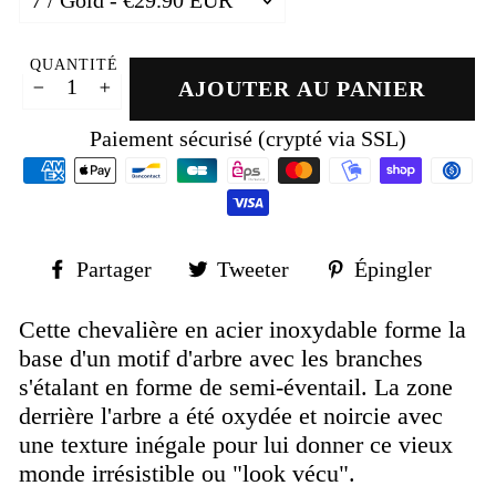
QUANTITÉ
AJOUTER AU PANIER
−
+
Paiement sécurisé (crypté via SSL)
Partager
Tweeter
Épin
Partager
Tweeter
Épingler
sur
sur
sur
Facebook
Twitter
Pinte
Cette chevalière en acier inoxydable forme la
base d'un motif d'arbre avec les branches
s'étalant en forme de semi-éventail.
La zone
derrière l'arbre a été oxydée et noircie avec
une texture inégale pour lui donner ce vieux
monde irrésistible ou "look vécu".