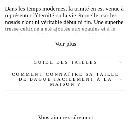
Dans les temps modernes, la trinité en est venue à
représenter l'éternité ou la vie éternelle, car les
nœuds n'ont ni véritable début ni fin.
Une superbe
tresse celtique a été ajoutée aux épaules et à la
tige, donnant à la bague un joli profil latéral.
Voir plus
L'arbre de vie est censé refléter et symboliser de
nombreux aspects de la vie. Les racines plongent
profondément dans l'âme de la Terre, tandis que
GUIDE DES TAILLES
les feuilles sont censées avoir des pouvoirs
mystiques de guérison et d'immortalité.
Un
COMMENT CONNAÎTRE SA TAILLE
symbole bien connu qui est reconnu par de
DE BAGUE FACILEMENT À LA
MAISON ?
nombreuses cultures et qui remonte à des siècles.
Un superbe cadeau à offrir à votre proche pour lui
souhaiter longue vie.
Ajoutez un nom ou une date
à l'intérieur du groupe pour rendre cette bague
Vous aimerez sûrement
encore plus spéciale (coût supplémentaire)
L'arbre de vie en est venu à représenter la force, la