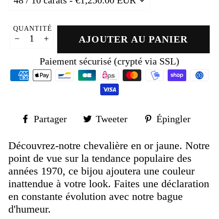
QUANTITÉ
AJOUTER AU PANIER
−
+
Paiement sécurisé (crypté via SSL)
Partager
Tweeter
Épin
Partager
Tweeter
Épingler
sur
sur
sur
Facebook
Twitter
Pinte
Découvrez-notre chevalière en or jaune.
Notre
point de vue sur la tendance populaire des
années 1970, ce bijou ajoutera une couleur
inattendue à votre look.
Faites une déclaration
en constante évolution avec notre bague
d'humeur.