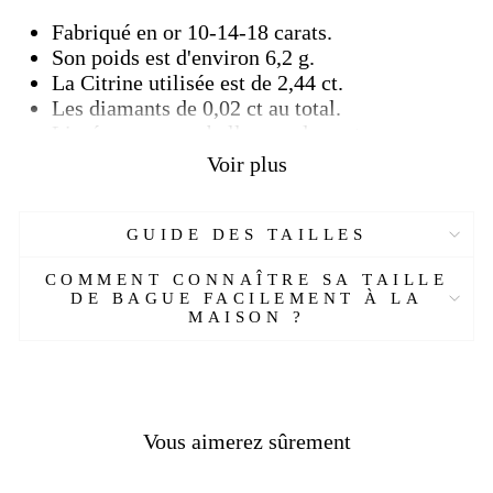
Fabriqué en or 10-14-18 carats.
Son poids est d'environ 6,2 g.
La Citrine utilisée est de 2,44 ct.
Les diamants de 0,02 ct au total.
Livré avec un emballage cadeau et un
certificat.
Voir plus
Plus de détails :
GUIDE DES TAILLES
Réf :
EJ69552-OYA
Matière :
Or 10-14-18 carats
COMMENT CONNAÎTRE SA TAILLE
Genre :
Homme
DE BAGUE FACILEMENT À LA
Pierre :
Citrine
, diamants
MAISON ?
Couleur :
Blanc, jaune
Taille :
48-69 mm
Livraison
OFFERTE
Délais de livraison :
2 semaines
Vous aimerez sûrement