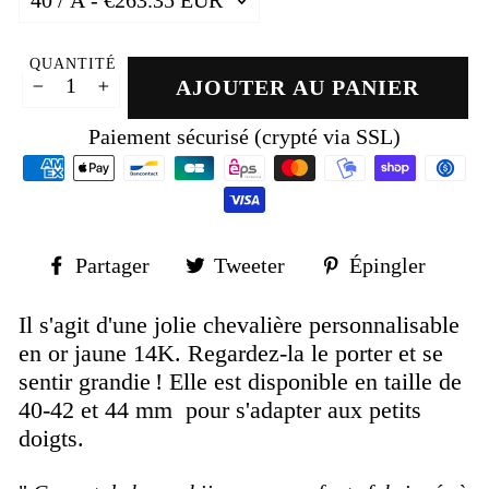
QUANTITÉ
AJOUTER AU PANIER
−
+
Paiement sécurisé (crypté via SSL)
Partager
Tweeter
Épin
Partager
Tweeter
Épingler
sur
sur
sur
Facebook
Twitter
Pinte
Il s'agit d'une jolie chevalière personnalisable
en or jaune 14K.
Regardez-la le porter et se
sentir grandie !
Elle
est disponible en taille de
40-42 et 44 mm pour s'adapter aux petits
doigts.