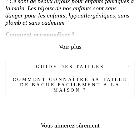
"
Ce sont de beaux bijoux pour enfants fabriqués à
la main.
Les bijoux de nos enfants sont sans
danger pour les enfants, hypoallergéniques, sans
plomb et sans cadmium."
Comment personnaliser ?
Choisissez votre taille en suivant notre
Voir plus
guide
ici
Écrivez votre lettre dans la boite à message
GUIDE DES TAILLES
Ajoutez-la au panier
Validez votre paiement
COMMENT CONNAÎTRE SA TAILLE
DE BAGUE FACILEMENT À LA
[Custom Product Tab]
MAISON ?
Réf :
809060000-ETBET
Matière :
Or 14K
Genre :
Homme
Pierre :
Onyx
Poids :
16-18 gr
Vous aimerez sûrement
Couleur :
Jaune
Hauteur :
0.3 (6.5 mm)