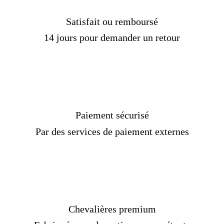
Il est particulièrement recommandé aux
personnes qui entreront dans une nouvelle
Satisfait ou remboursé
communauté de porter du Zircon car elles
14 jours pour demander un retour
seront acceptées plus rapidement et plus
facile
ment dans l'environnement dans lequel
elles entreront.
On dit que Zircon agit comme un bouclier
contre les ennemis et les attitudes hostiles.
Paiement sécurisé
Par des services de paiement externes
Chevalières premium