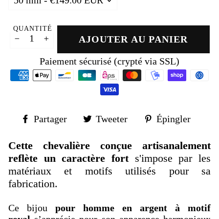
QUANTITÉ
AJOUTER AU PANIER
−
+
Paiement sécurisé (crypté via SSL)
Partager
Tweeter
Épin
Partager
Tweeter
Épingler
sur
sur
sur
Facebook
Twitter
Pinte
Cette chevalière conçue artisanalement
reflète un caractère fort
s'
impose par les
matériaux et motifs utilisés pour sa
fabrication.
Ce bijou
pour homme en argent à motif
royal
s’apprécie pour son apparence harmonieux