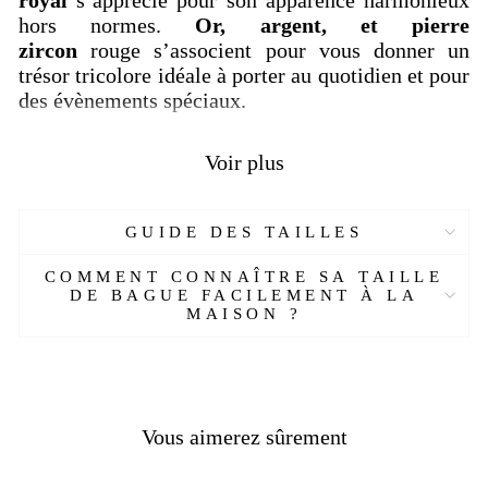
hors normes.
Or, argent, et pierre
zircon
rouge
s’associent pour vous donner un
trésor tricolore idéale à porter au quotidien et pour
des évènements spéciaux.
Le tout est porté sur une
bague en argent à
Voir plus
motif mythique symbolique
. Ces symboles
donnent une valeur spirituelle au
bijou
argenté
afin de solliciter force, courage et
GUIDE DES TAILLES
stabilité à son porteur. La
chevalière
conserve
également un sens de noblesse par la présence
COMMENT CONNAÎTRE SA TAILLE
d’un
motif royal
posé de part et d’autre de son
DE BAGUE FACILEMENT À LA
plateau.
MAISON ?
Caractéristiques
:
Réf :
EMG236
-EPHE
Matière :
Argent 925
Vous aimerez sûrement
Genre :
Homme
Pierre :
Zircon