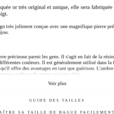
Faceboo
aquée or très original et unique, elle sera fabriqué
oigt.
n très joliment conçue avec une magnifique pierre pré
ijou.
re précieuse parmi les gens.
Il s'agit en fait de la rési
ifférentes couleurs.
Il est généralement utilisé dans la
é qu'il offre des avantages en tant que guérison.
L'ambre 
reuses couleurs du rouge au jaune clair.
Voir plus
GUIDE DES TAILLES
 or
ÎTRE SA TAILLE DE BAGUE FACILEMENT