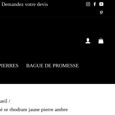
Demandez votre devis
Instagram
Faceboo
YouT
Pinte
SE CONN
PAN
PIERRES
BAGUE DE PROMESSE
ueil
/
é or rhodium jaune pierre ambre