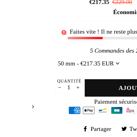
□
€217.35
Prix
€229.00
régulier
Économi
Faites vite ! Il ne reste pl
5
Commandes des 24
QUANTITÉ
AJOU
−
+
Paiement sécuris
Partager
Partager
Tw
sur