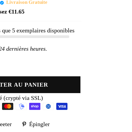
Prix
Livraison Gratuite
réduit
sez
€11.65
us que
5
exemplaires disponibles
 dernières heures.
TER AU PANIER
é (crypté via SSL)
Tweeter
Épingler
eeter
Épingler
sur
sur