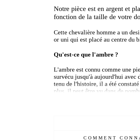
Notre pièce est en argent et pl
fonction de la taille de votre d
Cette chevalière
homme a un desig
or uni
qui est placé au centre du b
Qu'est-ce que l'ambre ?
L'ambre est connu comme une pier
survécu jusqu'à aujourd'hui avec d
tenu de l'histoire, il a été constat
plus, il peut être vu dans de nomb
Caractéristiques :
Réf :
EMG247-EPHE
Matière :
Argent 925, plaqué
Genre :
Homme
COMMENT CONNA