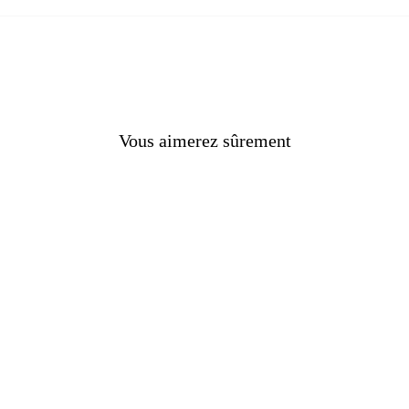
E
s
nes
Vous aimerez sûrement