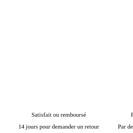
Chevalière homme argent
plaqué or rhodium jaune
pierre ambre
Prix
€229.00
Prix
€217.35
régulier
réduit
Satisfait ou remboursé
14 jours pour demander un retour
Par de