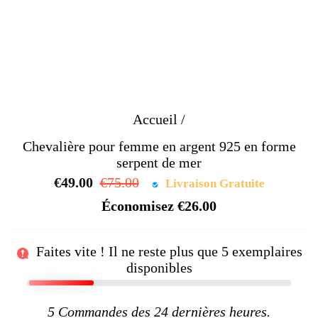
Accueil
/
Chevalière pour femme en argent 925 en forme
serpent de mer
€49.00
Prix
€75.00
Prix
Livraison Gratuite
régulier
réduit
Économisez
€26.00
Faites vite ! Il ne reste plus que
5
exemplaires
disponibles
5
Commandes des 24 dernières heures.