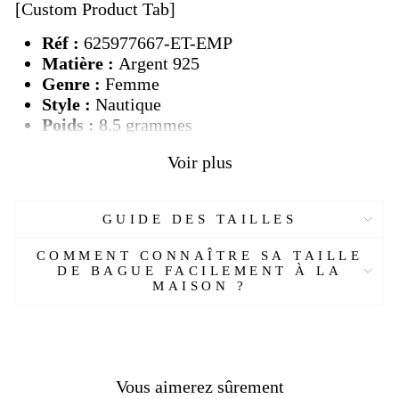
[Custom Product Tab]
Réf :
625977667
-ET-EMP
Matière :
Argent 925
Genre :
Femme
Style :
Nautique
Poids :
8.5 grammes
Pierre :
Sans
Voir plus
Couleur :
Argent
Taille :
Sur mesure
Livraison standard
OFFERTE ! (DHL)
GUIDE DES TAILLES
Temps de production :
3
jours
Délais de livraison :
5 à 9 jours
COMMENT CONNAÎTRE SA TAILLE
DE BAGUE FACILEMENT À LA
[/Custom Product Tab]
MAISON ?
Vous aimerez sûrement