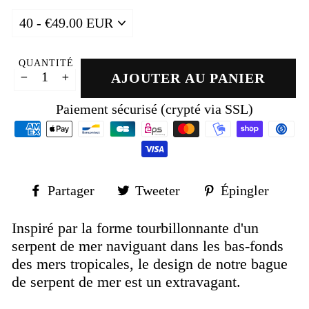
QUANTITÉ
AJOUTER AU PANIER
−
+
Paiement sécurisé (crypté via SSL)
Partager
Tweeter
Épin
Partager
Tweeter
Épingler
sur
sur
sur
Facebook
Twitter
Pinte
Inspiré par la forme tourbillonnante d'un
serpent de mer naviguant dans les bas-fonds
des mers tropicales, le design de notre bague
de serpent de mer est un extravagant.