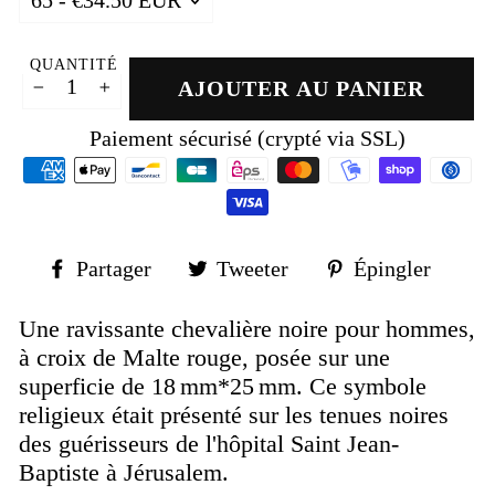
QUANTITÉ
AJOUTER AU PANIER
−
+
Paiement sécurisé (crypté via SSL)
Partager
Tweeter
Épin
Partager
Tweeter
Épingler
sur
sur
sur
Facebook
Twitter
Pinte
Une ravissante chevalière noire pour hommes,
à croix de Malte rouge, posée sur une
superficie de 18 mm*25 mm. Ce symbole
religieux était présenté sur les tenues noires
des guérisseurs de l'hôpital Saint Jean-
Baptiste à Jérusalem.