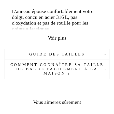
L'anneau épouse confortablement votre
doigt, conçu en acier 316 L, pas
d'oxydation et pas de rouille pour les
doigts allergiques.
La Croix-Rouge maltaise joue un rôle clé
Voir plus
dans l'aide aux personnes dans le besoin et
a été créée pour aider les plus vulnérables,
sans discrimination
GUIDE DES TAILLES
COMMENT CONNAÎTRE SA TAILLE
Plus de détails :
DE BAGUE FACILEMENT À LA
MAISON ?
Réf : 38436695
-ALMET
Matière :
Acier inoxydable
Genre :
Homme
Pierre :
Sans
Poids :
17-19 gr
Vous aimerez sûrement
Couleur :
Noir, rouge
Taille :
Sur mesure